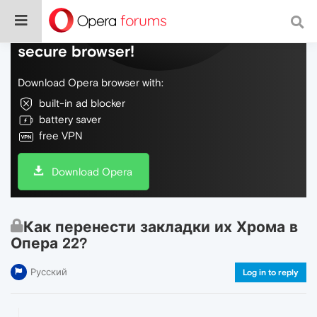
Do more on the web, with a fast and
secure browser!
Download Opera browser with:
built-in ad blocker
battery saver
free VPN
Download Opera
Как перенести закладки их Хрома в
Опера 22?
Русский
Log in to reply