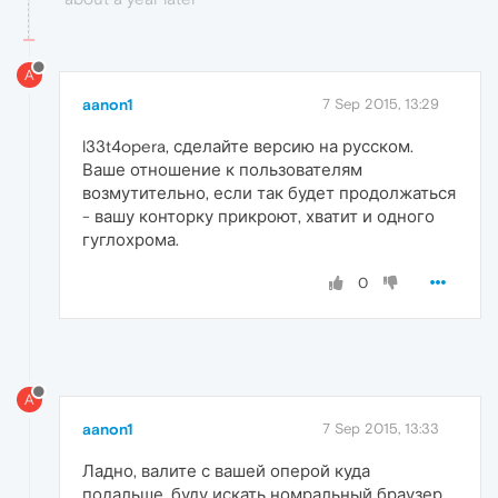
A
aanon1
7 Sep 2015, 13:29
l33t4opera, сделайте версию на русском.
Ваше отношение к пользователям
возмутительно, если так будет продолжаться
- вашу конторку прикроют, хватит и одного
гуглохрома.
0
A
aanon1
7 Sep 2015, 13:33
Ладно, валите с вашей оперой куда
подальше, буду искать номральный браузер.