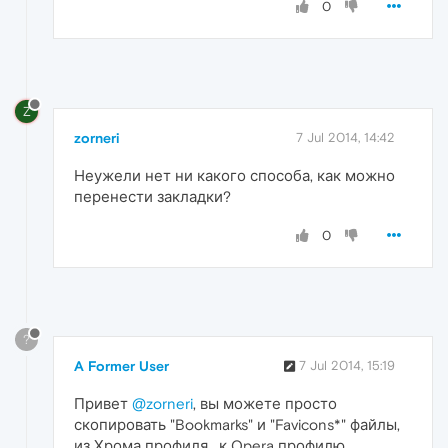
0
Z
zorneri
7 Jul 2014, 14:42
Неужели нет ни какого способа, как можно
перенести закладки?
0
?
A Former User
7 Jul 2014, 15:19
Привет
@zorneri
, вы можете просто
скопировать "Bookmarks" и "Favicons*" файлы,
из Хрома профиля , к Opera профилю.