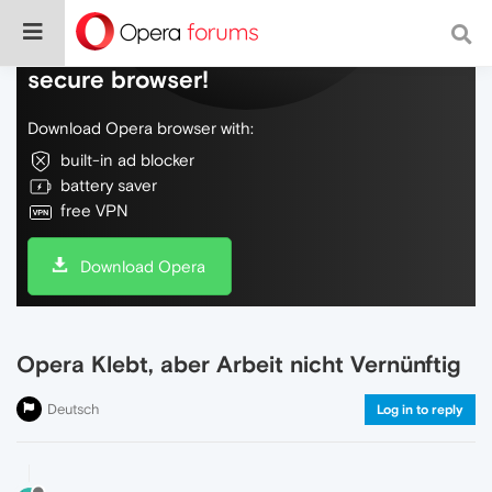
Do more on the web, with a fast and
secure browser!
Download Opera browser with:
built-in ad blocker
battery saver
free VPN
Download Opera
Opera Klebt, aber Arbeit nicht Vernünftig
Deutsch
Log in to reply