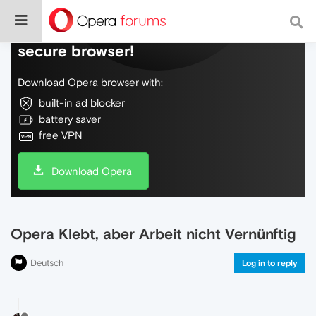
Do more on the web, with a fast and
secure browser!
Download Opera browser with:
built-in ad blocker
battery saver
free VPN
Download Opera
Opera Klebt, aber Arbeit nicht Vernünftig
Deutsch
Log in to reply