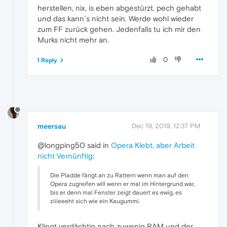
herstellen, nix, is eben abgestürzt, pech gehabt
und das kann´s nicht sein. Werde wohl wieder
zum FF zurück gehen. Jedenfalls tu ich mir den
Murks nicht mehr an.
0
1 Reply
meersau
Dec 19, 2019, 12:37 PM
@longping50 said in
Opera Klebt, aber Arbeit
nicht Vernünftig
:
Die Pladde fängt an zu Rattern wenn man auf den
Opera zugreifen will wenn er mal im Hintergrund war,
bis er denn mal Fenster zeigt dauert es ewig, es
ziiieeeht sich wie ein Kaugummi.
Klingt verdächtig nach zuwenig RAM und der