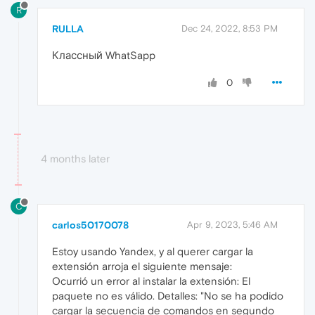
R
RULLA
Dec 24, 2022, 8:53 PM
Классный WhatSapp
0
4 months later
C
carlos50170078
Apr 9, 2023, 5:46 AM
Estoy usando Yandex, y al querer cargar la
extensión arroja el siguiente mensaje:
Ocurrió un error al instalar la extensión: El
paquete no es válido. Detalles: "No se ha podido
cargar la secuencia de comandos en segundo