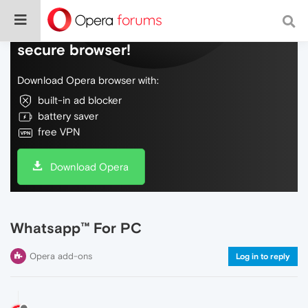
Do more on the web, with a fast and
secure browser!
Download Opera browser with:
built-in ad blocker
battery saver
free VPN
Download Opera
Whatsapp™ For PC
Opera add-ons
Log in to reply