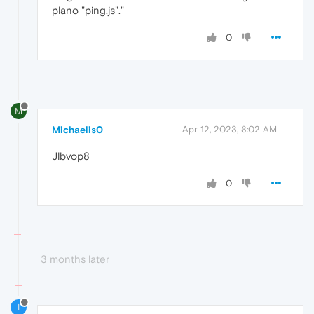
plano "ping.js"."
0
M
Michaelis0
Apr 12, 2023, 8:02 AM
Jlbvop8
0
3 months later
I