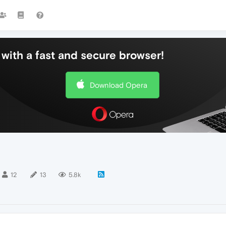
with a fast and secure browser!
Download Opera
12
13
5.8k