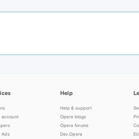
ices
Help
L
ns
Help & support
Se
 account
Opera blogs
Pr
apers
Opera forums
Co
 Ads
Dev.Opera
EU