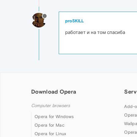
proSKILL
работает и на том спасиба
Download Opera
Serv
Computer browsers
Add-o
Opera
Opera for Windows
Wallp
Opera for Mac
Opera
Opera for Linux