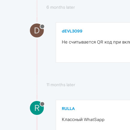
6 months later
D
dEVL3099
Не считывается QR код при вкл
11 months later
R
RULLA
Классный WhatSapp