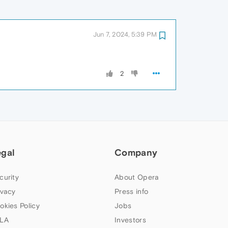
Jun 7, 2024, 5:39 PM
2
egal
Company
curity
About Opera
ivacy
Press info
okies Policy
Jobs
LA
Investors