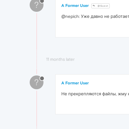
?
A Former User
@Guest
@nepich: Уже давно не работае
11 months later
?
A Former User
Не прекрепляются файлы, жму н