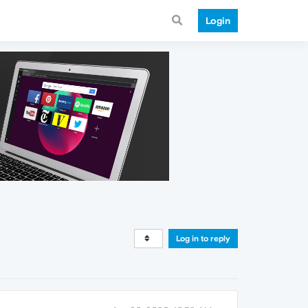
Login
Log in to reply