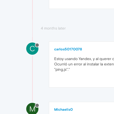
4 months later
C
carlos50170078
Estoy usando Yandex, y al querer c
Ocurrió un error al instalar la ex
"ping.js"."
M
Michaelis0