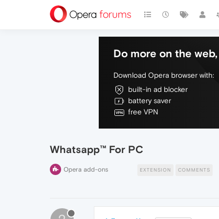
Do more on the web, 
Download Opera browser with:
built-in ad blocker
battery saver
free VPN
Whatsapp™ For PC
Opera add-ons
EXTENSION
COMMENTS