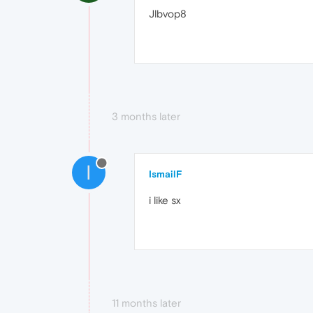
Jlbvop8
3 months later
I
IsmailF
i like sx
11 months later