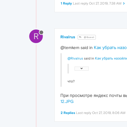
1 Reply
Last reply
Oct 27, 2019, 7:38 AM
R
Rivalrus
@Guest
@temkem said in
Как убрать наз
@Rivalrus
said in
Как убрать назойл
что?
При просмотре яндекс почты выв
12.JPG
2 Replies
Last reply
Oct 27, 2019, 8:06 AM