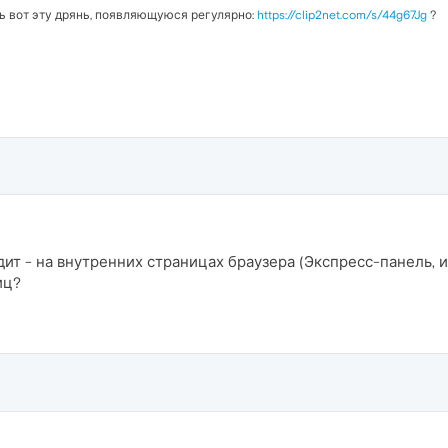
ть вот эту дрянь, появляющуюся регулярно:
https://clip2net.com/s/44g67Jg
?
ит - на внутренних страницах браузера (Экспресс-панель, ис
иц?