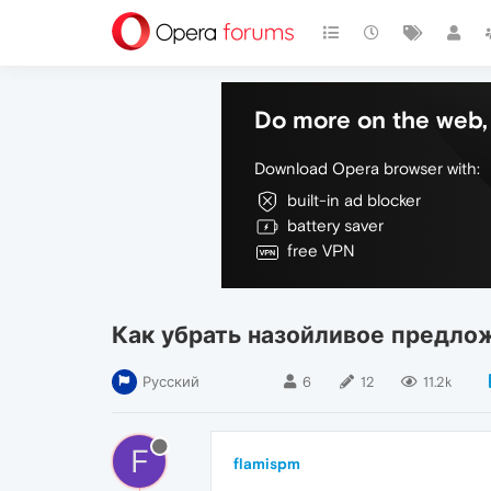
Do more on the web, 
Download Opera browser with:
built-in ad blocker
battery saver
free VPN
Как убрать назойливое предло
Русский
6
12
11.2k
F
flamispm