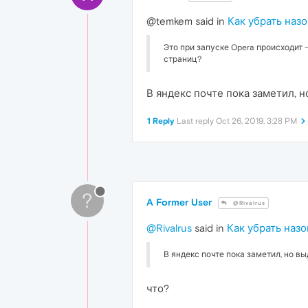
@temkem said in
Как убрать наз
Это при запуске Opera происходит -
страниц?
В яндекс почте пока заметил, н
1 Reply
Last reply
Oct 26, 2019, 3:28 PM
?
A Former User
@Rivalrus
@Rivalrus
said in
Как убрать наз
В яндекс почте пока заметил, но вы
что?