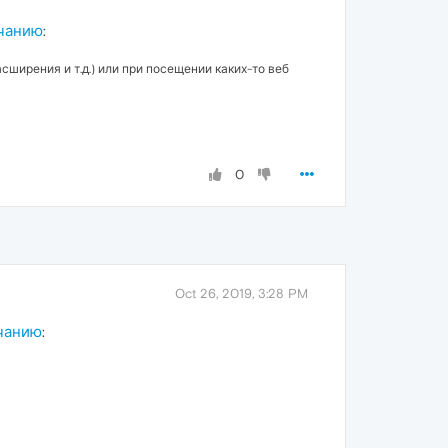
лчанию
:
сширения и т.д.) или при посещении каких-то веб
0
Oct 26, 2019, 3:28 PM
лчанию
: