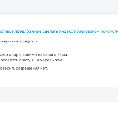
ойливое предложение сделать Яндекс поисковиком по-умо
о надо к ним обращаться.
узер опера, видимо из своего кэша.
роверять почту яши через хром.
оверил, разрешения нет.