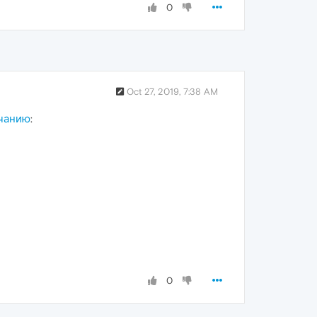
0
Oct 27, 2019, 7:38 AM
лчанию
:
0