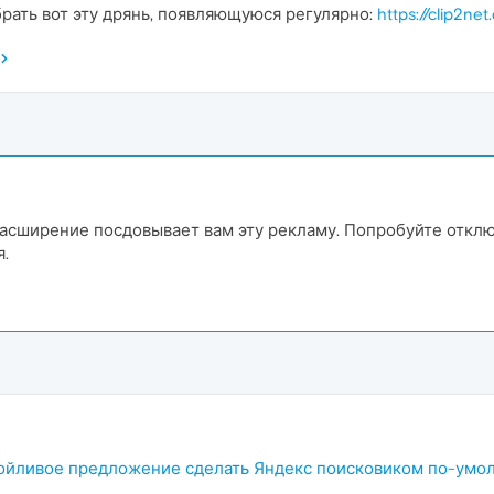
брать вот эту дрянь, появляющуюся регулярно:
https://clip2ne
асширение посдовывает вам эту рекламу. Попробуйте отклю
я.
зойливое предложение сделать Яндекс поисковиком по-умо