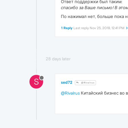
Ответ поддержки был таким:
спасибо за Ваше письмо! В это
По нажимал нет, больше пока н
1 Reply
Last reply
Nov 25, 2019, 12:41 PM
28 days later
S
sed72
@Rivalrus
@Rivalrus
Китайский бизнес во 