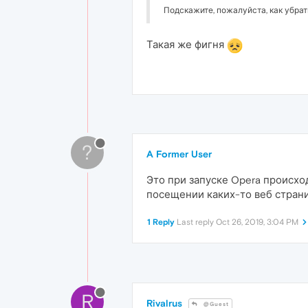
Подскажите, пожалуйста, как убра
Такая же фигня
?
A Former User
Это при запуске Opera происход
посещении каких-то веб стран
1 Reply
Last reply
Oct 26, 2019, 3:04 PM
R
Rivalrus
@Guest