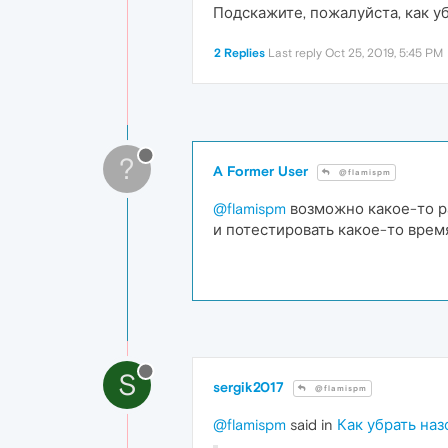
Подскажите, пожалуйста, как у
2 Replies
Last reply
Oct 25, 2019, 5:45 PM
?
A Former User
@flamispm
@flamispm
возможно какое-то р
и потестировать какое-то врем
S
sergik2017
@flamispm
@flamispm
said in
Как убрать на