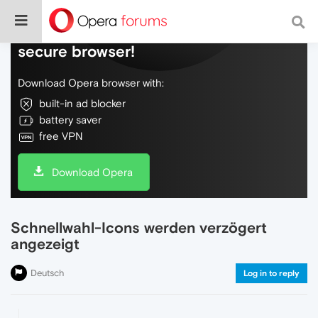
Do more on the web, with a fast and
secure browser!
Download Opera browser with:
built-in ad blocker
battery saver
free VPN
Download Opera
Schnellwahl-Icons werden verzögert
angezeigt
Deutsch
Log in to reply