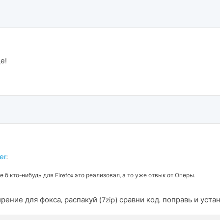
е!
er
:
ще б кто-нибудь для Firefox это реализовал, а то уже отвык от Оперы.
ение для фокса, распакуй (7zip) сравни код, поправь и уста