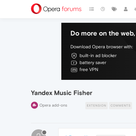
Do more on the web, 
Download Opera browser with:
built-in ad blocker
battery saver
free VPN
Yandex Music Fisher
Opera add-ons
EXTENSION
COMMENTS