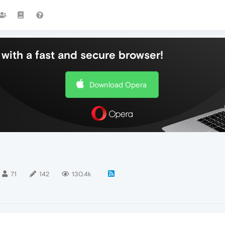
with a fast and secure browser!
Download Opera
71
142
130.4k