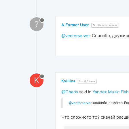
?
A Former User
@vectorserver
@vectorserver
: Спасибо, дружищ
K
Kolllins
@Chaos
@Chaos
said in
Yandex Music Fish
@vectorserver
: спасибо, помогло. Е
Что сложного то? скачай расшир