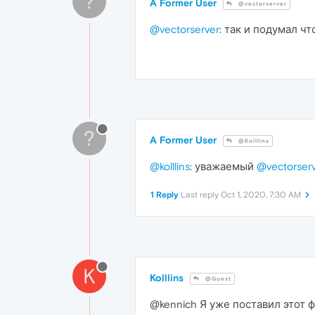
?
A Former User
@vectorserver
@vectorserver
: так и подумал ч
?
A Former User
@Kolllins
@kolllins
: уважаемый
@vectorser
1 Reply
Last reply
Oct 1, 2020, 7:30 AM
K
Kolllins
@Guest
@kennich Я уже поставил этот 