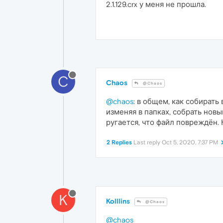
2.1.129.crx у меня не прошла.
C
Chaos
@Chaos
@chaos
: в общем, как собирать 
изменяя в папках, собрать новый .
ругается, что файл повреждён. 
2 Replies
Last reply
Oct 5, 2020, 7:37 PM
K
Kolllins
@Chaos
@chaos