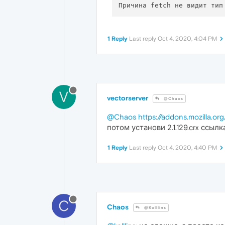
1 Reply
Last reply
Oct 4, 2020, 4:04 PM
V
vectorserver
@Chaos
@Chaos
https://addons.mozilla.or
потом установи 2.1.129.crx ссыл
1 Reply
Last reply
Oct 4, 2020, 4:40 PM
C
Chaos
@Kolllins