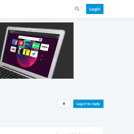
Login
Log in to reply