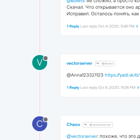
@kolllins
: не сложно, а просто к
Скачал. Что открывается оно ар
Исправил. Осталось понять, как 
1 Reply
Last reply
Oct 4, 2020, 5:48 PM
V
vectorserver
@Guest
@Anna123321123
https://yadi.sk
1 Reply
Last reply
Oct 6, 2020, 11:06 PM
C
Chaos
@vectorserver
@vectorserver
: похоже, что это