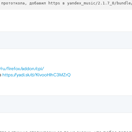
g/ru/firefox/addon/cpi/
ка
https://yadi.sk/d/KIvooHlhC3MZrQ