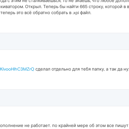
огда с этим не сталкиваешься, то не знаешь, что любое доп
хиватором. Открыл. Теперь бы найти 665 строку, которой в 
теперь это всё обратно собрать в .xpi файл.
/d/KIvooHlhC3MZrQ
сделал отдельно для тебя папку, а так да н
 дополнение не работает. по крайней мере об этом все пишут