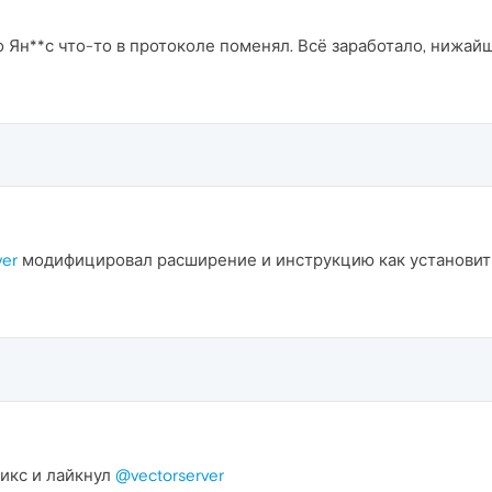
то Ян**с что-то в протоколе поменял. Всё заработало, нижай
ver
модифицировал расширение и инструкцию как установит
фикс и лайкнул
@vectorserver