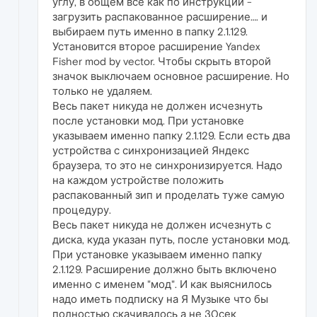
углу, в общем все как по инструкции -
загрузить распакованное расширение…. и
выбираем путь именно в папку 2.1.129.
Установится второе расширение Yandex
Fisher mod by vector. Чтобы скрыть второй
значок выключаем основное расширение. Но
только не удаляем.
Весь пакет никуда не должен исчезнуть
после установки мод. При установке
указываем именно папку 2.1.129. Если есть два
устройства с синхронизацией Яндекс
браузера, то это не синхронизируется. Надо
на каждом устройстве положить
распакованный зип и проделать туже самую
процедуру.
Весь пакет никуда не должен исчезнуть с
диска, куда указан путь, после установки мод.
При установке указываем именно папку
2.1.129. Расширение должно быть включено
именно с именем "мод". И как выяснилось
надо иметь подписку на Я Музыке что бы
полностью скачивалось а не 30сек