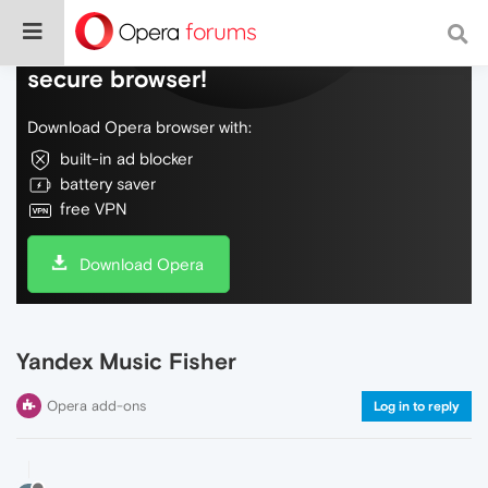
Do more on the web, with a fast and
secure browser!
Download Opera browser with:
built-in ad blocker
battery saver
free VPN
Download Opera
Yandex Music Fisher
Opera add-ons
Log in to reply