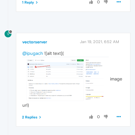
0
1 Reply
V
vectorserver
Jan 19, 2021, 6:52 AM
@ipugach
![alt text](
image
url)
0
2 Replies