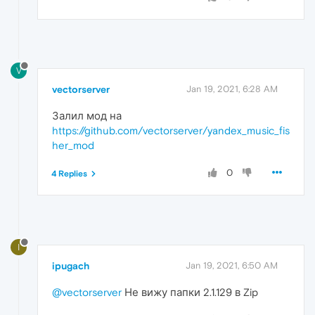
V
vectorserver
Jan 19, 2021, 6:28 AM
Залил мод на
https://github.com/vectorserver/yandex_music_fis
her_mod
0
4 Replies
I
ipugach
Jan 19, 2021, 6:50 AM
@vectorserver
Не вижу папки 2.1.129 в Zip