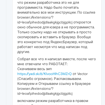
что режим разработчика это не для
программиста. Надо было почитать
внимательно все мои инструкции. По ссылке
browser://extensions/?
id=leoafpihedodjjdlaakgkjgcbjgplicj откроется
окно обычное для юзера а не программиста.
Только ссылку надо не открывать а просто
скопировать и вставить в браузер. Вообще
это конкретно под ЯндексБраузер, который
работает несмотря что мод написан под
другие.
Собрал все что я написал вместе, после чего
мне отвечали что РАБОТАЕТ:
Скачиваем весь зип
https://yadi.sk/d/KIvooHlhC3MZrQ
от Vector
(Спасибо огромное). Распаковываем.
Копируем и Открываем ссылку в браузере
browser://extensions/?
id=leoafpihedodjjdlaakgkjgcbjgplicj
включаем режим разработчика в правом