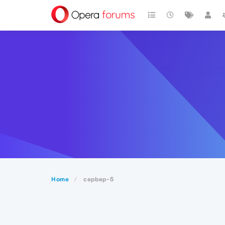
Home
cepbep-5