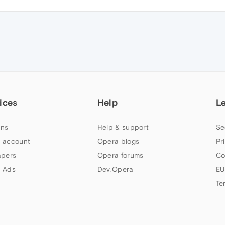
ices
Help
L
ns
Help & support
Se
 account
Opera blogs
Pr
apers
Opera forums
Co
 Ads
Dev.Opera
EU
Te