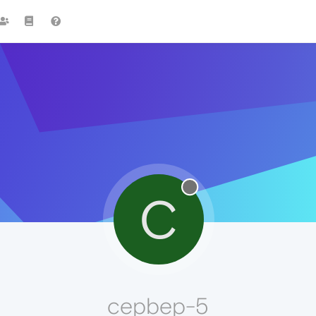
C
cepbep-5