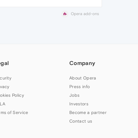
Opera add-ons
egal
Company
curity
About Opera
ivacy
Press info
okies Policy
Jobs
LA
Investors
rms of Service
Become a partner
Contact us