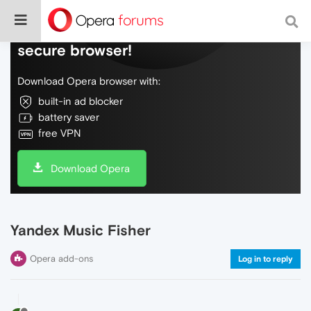
Do more on the web, with a fast and
secure browser!
Download Opera browser with:
built-in ad blocker
battery saver
free VPN
Download Opera
Yandex Music Fisher
Opera add-ons
Log in to reply