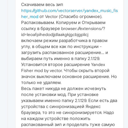
Скачиваем весь зип
https://github.com/vectorserver/yandex_music_fis
her_mod
от Vector (Спасибо огромное).
Распаковываем. Копируем и Открываем
ссылку в браузере browser://extensions/?
id=leoafpihedodjjdlaakgkjgcbjgplicj
включаем режим разработчика в правом
углу, в общем все как по инструкции -
загрузить распакованное расширение…. и
выбираем путь именно в папку 2.1.129.
Установится второе расширение Yandex
Fisher mod by vector. Чтобы скрыть второй
значок выключаем основное расширение. Но
только не удаляем.
Весь пакет никуда не должен исчезнуть
после установки мод. При установке
указываем именно папку 2.1.129. Если есть два
устройства с синхронизацией Яндекс
браузера, то это не синхронизируется. Надо
на каждом устройстве положить
распакованный зип и проделать туже самую