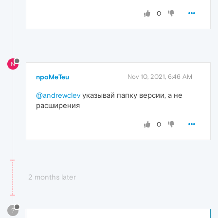
0
N
npoMeTeu
Nov 10, 2021, 6:46 AM
@andrewclev
указывай папку версии, а не
расширения
0
2 months later
?