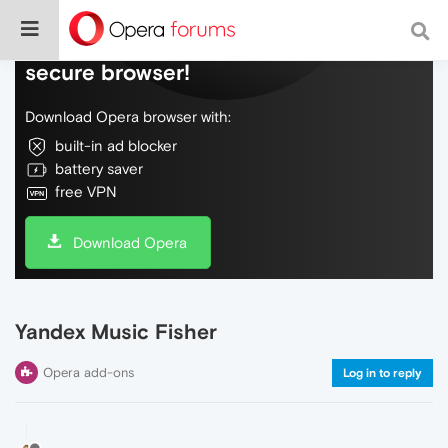
Do more on the web, with a fast and
secure browser!
Download Opera browser with:
built-in ad blocker
battery saver
free VPN
Download Opera
Yandex Music Fisher
Opera add-ons
Log in to reply