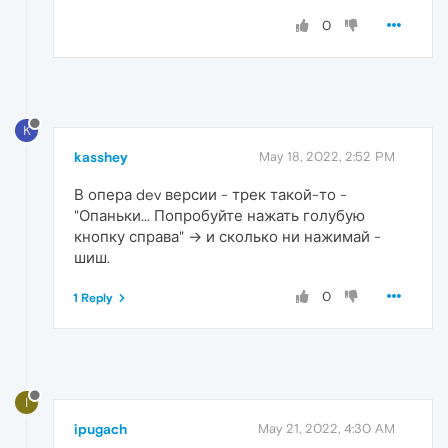
0
K
kasshey
May 18, 2022, 2:52 PM
В опера dev версии - трек такой-то -
"Опаньки... Попробуйте нажать голубую
кнопку справа" → и сколько ни нажимай -
шиш.
0
1 Reply
I
ipugach
May 21, 2022, 4:30 AM