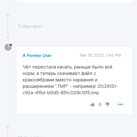
11 days later
?
A Former User
Mar 16, 2022, 7:43 PM
Чёт перестала качать, раньше было всё
норм, а теперь скачивает файл с
кракозябрами вместо наpвания и
расширением ".TMP" - например: 2fc28131-
c92a-415d-b0d5-65fc029c13f5.tmp
0