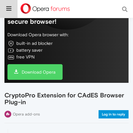
Do more on the web, with a fast and
secure browser!
Download Opera browser with:
built-in ad blocker
battery saver
free VPN
Download Opera
CryptoPro Extension for CAdES Browser
Plug-in
Opera add-ons
Log in to reply