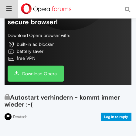
Do more on the web, with a fast and
secure browser!
Download Opera browser with:
built-in ad blocker
battery saver
free VPN
Download Opera
Autostart verhindern - kommt immer
wieder :-(
Deutsch
Log in to reply