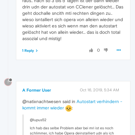
raus.. nach so 3 bis 5 Tagen ist der dann wieder
drin udn der autostat von CClener gelöscht... Das
geht dochalle sncith mti rechten dingen zu..
wieso isntalliert sich opera von alleien wieder und
wieso aktiviert es sich wenn man den autostart
gelöscht hat von allein wieder... das is doch total
assozial und mistig!
0
1 Reply
?
A Former User
Oct 16, 2019, 5:34 AM
@natixnachtwesen said in
Autostart verhindern -
kommt immer wieder
:
@lupus52
Ich hab das selbe Problem aber bei mri ist es noch
schlimmer.. ich habe Opera deinstalliert udn als ich