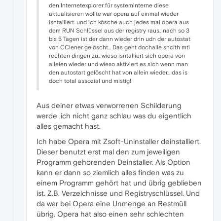
den Internetexplorer für systeminterne diese
aktualisieren wollte war opera auf einmal wieder
isntalliert. und ich kösche auch jedes mal opera aus
dem RUN Schlüssel aus der registry raus.. nach so 3
bis 5 Tagen ist der dann wieder drin udn der autostat
von CClener gelöscht... Das geht dochalle sncith mti
rechten dingen zu.. wieso isntalliert sich opera von
alleien wieder und wieso aktiviert es sich wenn man
den autostart gelöscht hat von allein wieder... das is
doch total assozial und mistig!
Aus deiner etwas verworrenen Schilderung
werde ,ich nicht ganz schlau was du eigentlich
alles gemacht hast.
Ich habe Opera mit Zsoft-Uninstaller deinstalliert.
Dieser benutzt erst mal den zum jeweiligen
Programm gehörenden Deinstaller. Als Option
kann er dann so ziemlich alles finden was zu
einem Programm gehört hat und übrig geblieben
ist. Z.B. Verzeichnisse und Registryschlüssel. Und
da war bei Opera eine Unmenge an Restmüll
übrig. Opera hat also einen sehr schlechten