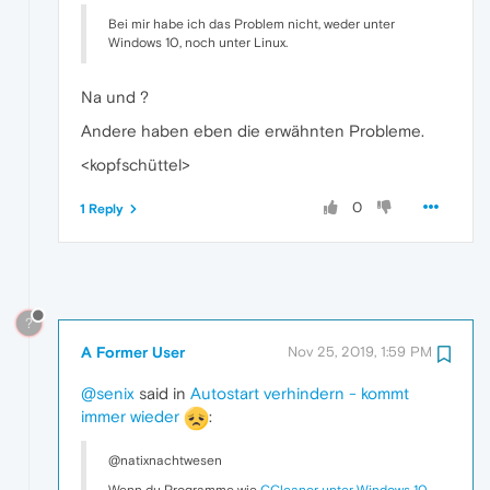
Bei mir habe ich das Problem nicht, weder unter
Windows 10, noch unter Linux.
Na und ?
Andere haben eben die erwähnten Probleme.
<kopfschüttel>
0
1 Reply
?
A Former User
Nov 25, 2019, 1:59 PM
@senix
said in
Autostart verhindern - kommt
immer wieder
:
@natixnachtwesen
Wenn du Programme wie
CCleaner unter Windows 10