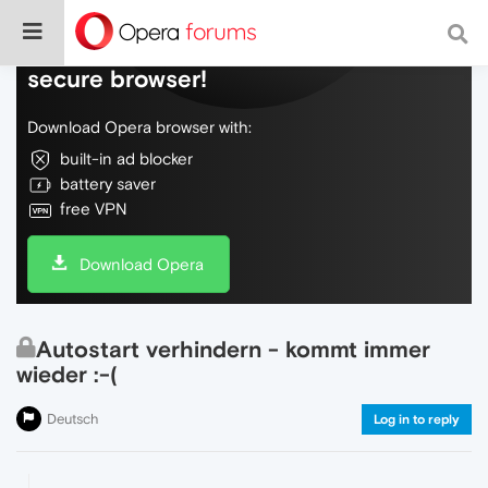
Do more on the web, with a fast and
secure browser!
Download Opera browser with:
built-in ad blocker
battery saver
free VPN
Download Opera
Autostart verhindern - kommt immer
wieder :-(
Deutsch
Log in to reply