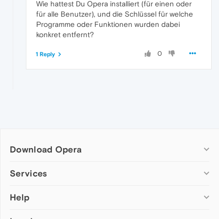
Wie hattest Du Opera installiert (für einen oder
für alle Benutzer), und die Schlüssel für welche
Programme oder Funktionen wurden dabei
konkret entfernt?
0
1 Reply
Download Opera
Computer browsers
Services
Opera for Windows
Help
Add-ons
Opera for Mac
Opera account
Opera for Linux