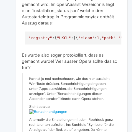
gemacht wird. Im opera\assist Verzeichnis liegt
eine "installation_status.json" welche den
Autostarteintrag in Programmiersnytax enthält.
Auszug daraus:
"registry"
:{
"HKCU"
:[{
"clean"
:
1
,
"path"
:
"SOFT
Es wurde also sogar protokolliert, dass es
gemacht wurde! Wer ausser Opera sollte das so
tun?
Kannst ja mal nachschauen, wie das hier aussieht:
Win-Taste drücken, Benachrichtigung eingeben,
unter "Apps auswählen, die Benachrichtigungen
anzeigen". Unter "Benachrichtigungen dieser
Absender abrufen" könnte dann Opera stehen.
Sieht so aus:
Alternativ die Einstellungen mit dem Rechteck ganz
rechts unten aufrufen, ins Suchfeld "Symbole für die
Anzeige auf der Taskleiste" eingeben. Da könnte