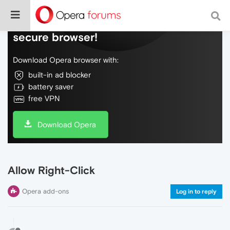
Do more on the web, with a fast and
secure browser!
Download Opera browser with:
built-in ad blocker
battery saver
free VPN
Download Opera
Allow Right-Click
Opera add-ons
Log in to reply