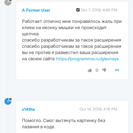
?
A Former User
Oct 7, 2019, 4:49 PM
Работает отлично мне понравилось жаль при
клики на иконку мышки не происходит
щелчка
спасибо разработчикам за такое расширения
спасибо разработчикам за такое расширения
вы не против я разместил ваша расширения
на своем сайте
https://programmss.ru/glavnaya
0
X
x149te
Oct 14, 2019, 4:19 PM
Помогло. Смог вытянуть картинку без
лазания в коде.