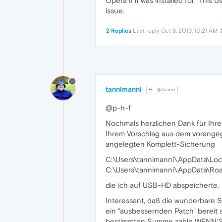
Opera if it was installed for "This
issue.
2 Replies
Last reply
Oct 6, 2019, 10:21 AM
tannimanni
@Guest
@p-h-f
Nochmals herzlichen Dank für Ihr
Ihrem Vorschlag aus dem vorangeg
angelegten Komplett-Sicherung
C:\Users\tannimanni\AppData\Loc
C:\Users\tannimanni\AppData\Ro
die ich auf USB-HD abspeicherte.
Interessant, daß die wunderbare So
ein "ausbessernden Patch" bereit st
bestimmten Summe zahle WENN´S de