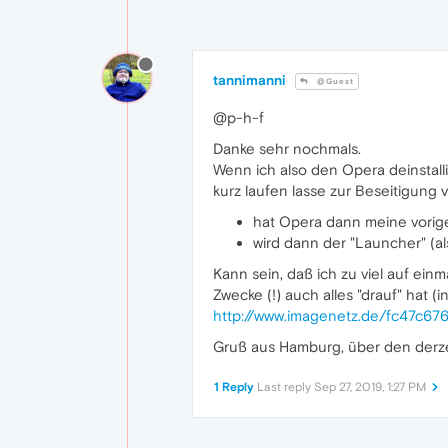
tannimanni
@Guest
@p-h-f
Danke sehr nochmals.
Wenn ich also den Opera deinstallie
kurz laufen lasse zur Beseitigung
hat Opera dann meine vorig
wird dann der "Launcher" (
Kann sein, daß ich zu viel auf ein
Zwecke (!) auch alles "drauf" hat 
http://www.imagenetz.de/fc47c67
Gruß aus Hamburg, über den derzei
1 Reply
Last reply
Sep 27, 2019, 1:27 PM