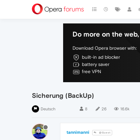
Do more on the web, 
Download Opera browser with:
built-in ad blocker
battery saver
free VPN
Sicherung (BackUp)
Deutsch
8
26
16.6k
tannimanni
@Guest