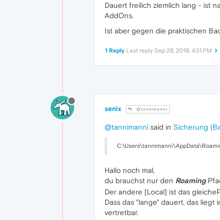
Dauert freilich ziemlich lang - is
AddOns.
Ist aber gegen die praktischen Back
1 Reply
Last reply
Sep 26, 2019, 4:31 PM
senix
@tannimanni
@tannimanni
said in
Sicherung (B
C:\Users\tannimanni\AppData\Roami
Hallo noch mal,
du brauchst nur den
Roaming
Pfad
Der andere [Local] ist das gleicheP
Dass das "lange" dauert, das liegt
vertretbar.