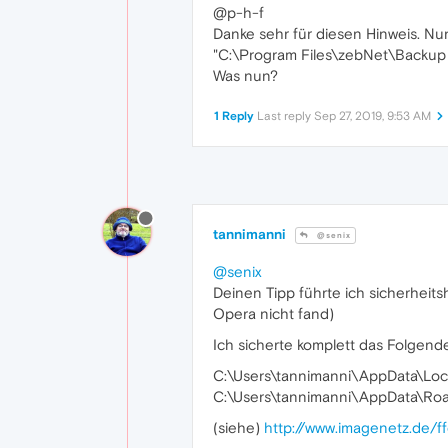
@p-h-f
Danke sehr für diesen Hinweis. Nun
"C:\Program Files\zebNet\Backup 
Was nun?
1 Reply
Last reply
Sep 27, 2019, 9:53 AM
tannimanni
@senix
@senix
Deinen Tipp führte ich sicherheits
Opera nicht fand)
Ich sicherte komplett das Folgend
C:\Users\tannimanni\AppData\Loc
C:\Users\tannimanni\AppData\Ro
(siehe)
http://www.imagenetz.de/