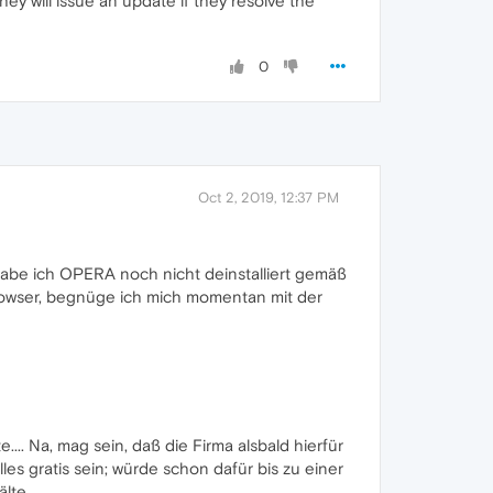
hey will issue an update if they resolve the
0
Oct 2, 2019, 12:37 PM
abe ich OPERA noch nicht deinstalliert gemäß
owser, begnüge ich mich momentan mit der
.. Na, mag sein, daß die Firma alsbald hierfür
les gratis sein; würde schon dafür bis zu einer
lte.