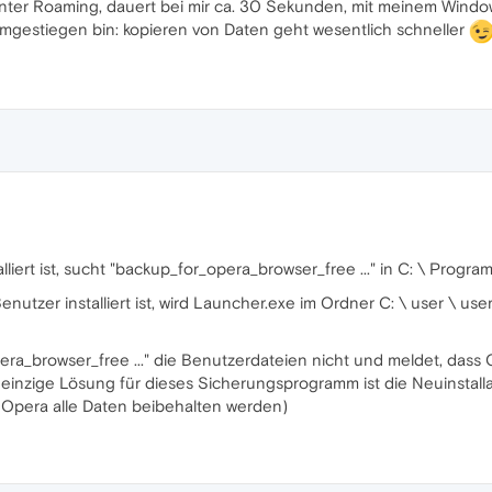
unter Roaming, dauert bei mir ca. 30 Sekunden, mit meinem Window
umgestiegen bin: kopieren von Daten geht wesentlich schneller
lliert ist, sucht "backup_for_opera_browser_free ..." in C: \ Prog
zer installiert ist, wird Launcher.exe im Ordner C: \ user \ usernam
a_browser_free ..." die Benutzerdateien nicht und meldet, dass Oper
 einzige Lösung für dieses Sicherungsprogramm ist die Neuinstall
 Opera alle Daten beibehalten werden)