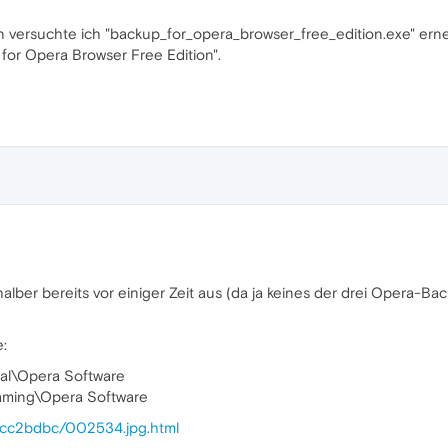
 versuchte ich "backup_for_opera_browser_free_edition.exe" erneut z
for Opera Browser Free Edition".
halber bereits vor einiger Zeit aus (da ja keines der drei Opera
e:
al\Opera Software
aming\Opera Software
ffcc2bdbc/002534.jpg.html