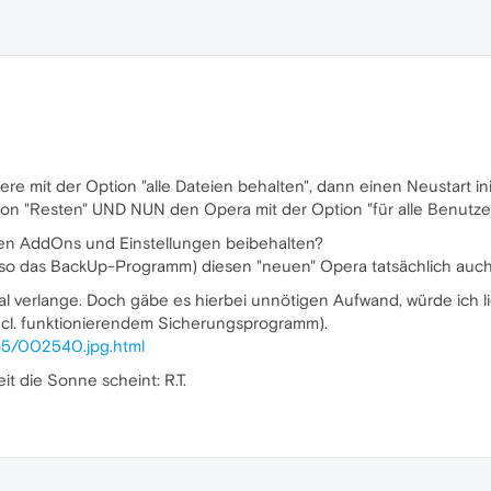
re mit der Option "alle Dateien behalten", dann einen Neustart init
 von "Resten" UND NUN den Opera mit der Option "für alle Benutze
en AddOns und Einstellungen beibehalten?
also das BackUp-Programm) diesen "neuen" Opera tatsächlich auc
mal verlange. Doch gäbe es hierbei unnötigen Aufwand, würde ich l
(incl. funktionierendem Sicherungsprogramm).
65/002540.jpg.html
t die Sonne scheint: R.T.