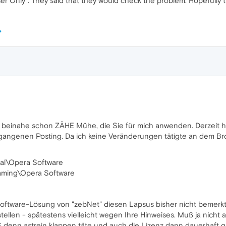
 User Only". They said that they would check the problem. Hopefully t
e beinahe schon ZÄHE Mühe, die Sie für mich anwenden. Derzeit h
angenen Posting. Da ich keine Veränderungen tätigte an dem Br
al\Opera Software
aming\Opera Software
ftware-Lösung von "zebNet" diesen Lapsus bisher nicht bemerkte..
ellen - spätestens vielleicht wegen Ihre Hinweises. Muß ja nicht al
nn astrein klappen täte und auch die Lizenz dann dauerhaft gä