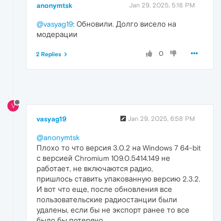
anonymtsk
Jan 29, 2025, 5:18 PM
@vasyag19
: Обновили. Долго висело на
модерации
0
2 Replies
V
vasyag19
Jan 29, 2025, 6:58 PM
@anonymtsk
Плохо то что версия 3.0.2 на Windows 7 64-bit
с версией Chromium 109.0.5414.149 не
работает, не включаются радио,
пришлось ставить упакованную версию 2.3.2.
И вот что еще, после обновления все
пользовательские радиостанции были
удалены, если бы не экспорт ранее то все
было бы потеряно.