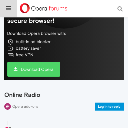
Do more on the web, with a fast and
secure browser!
Download Opera browser with:
built-in ad blocker
battery saver
free VPN
Download Opera
Online Radio
Opera add-ons
Log in to reply