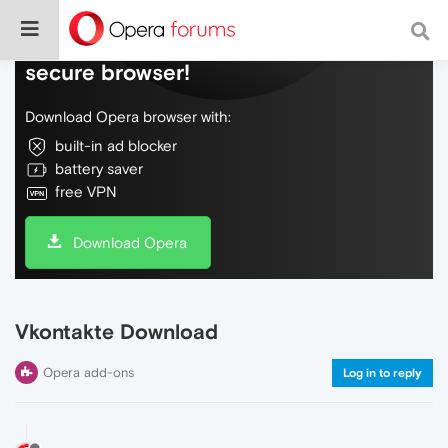
Do more on the web, with a fast and
secure browser!
Download Opera browser with:
built-in ad blocker
battery saver
free VPN
Download Opera
Vkontakte Download
Opera add-ons
Log in to reply