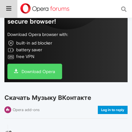
Do more on the web, with a fast and
secure browser!
Download Opera browser with:
built-in ad blocker
battery saver
free VPN
Download Opera
Скачать Музыку ВКонтакте
Opera add-ons
Log in to reply