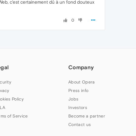
e Web, c'est certainement dû à un fond douteux
0
egal
Company
curity
About Opera
ivacy
Press info
okies Policy
Jobs
LA
Investors
rms of Service
Become a partner
Contact us