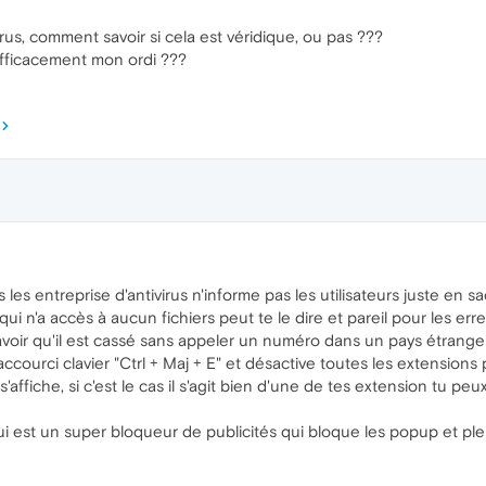
rus, comment savoir si cela est véridique, ou pas ???
efficacement mon ordi ???
es entreprise d'antivirus n'informe pas les utilisateurs juste en s
ui n'a accès à aucun fichiers peut te le dire et pareil pour les er
voir qu'il est cassé sans appeler un numéro dans un pays étranger 
accourci clavier "Ctrl + Maj + E" et désactive toutes les extensions p
fiche, si c'est le cas il s'agit bien d'une de tes extension tu peux 
 est un super bloqueur de publicités qui bloque les popup et plei