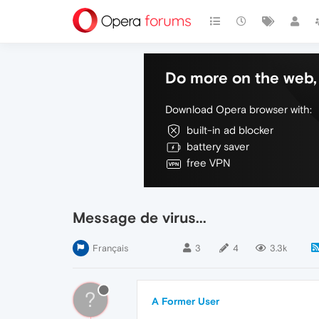
Do more on the web, 
Download Opera browser with:
built-in ad blocker
battery saver
free VPN
Message de virus...
Français
3
4
3.3k
?
A Former User