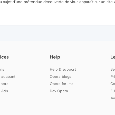
 au sujet d'une prétendue découverte de virus apparaît sur un sit
ices
Help
L
ns
Help & support
Se
 account
Opera blogs
Pr
apers
Opera forums
Co
 Ads
Dev.Opera
EU
Te