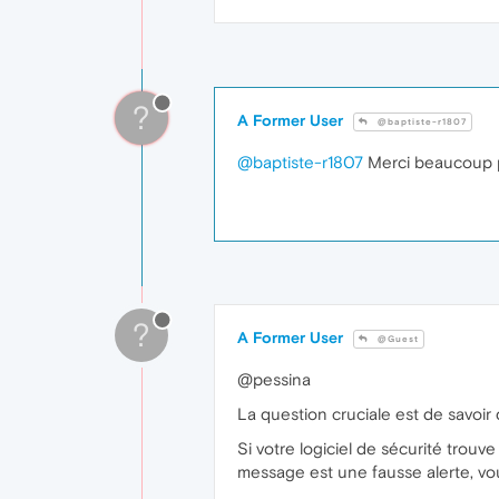
?
A Former User
@baptiste-r1807
@baptiste-r1807
Merci beaucoup pou
?
A Former User
@Guest
@pessina
La question cruciale est de savoir q
Si votre logiciel de sécurité trouv
message est une fausse alerte, vou