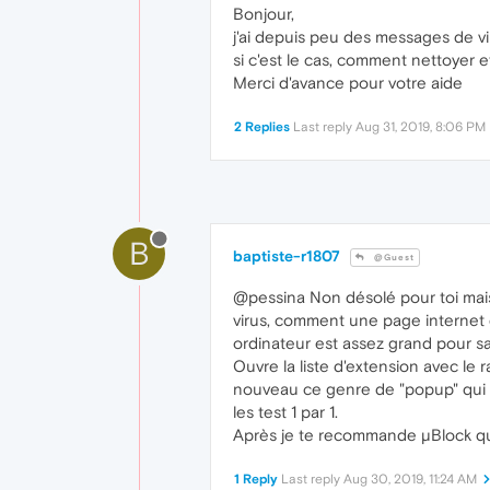
Bonjour,
j'ai depuis peu des messages de vi
si c'est le cas, comment nettoyer 
Merci d'avance pour votre aide
2 Replies
Last reply
Aug 31, 2019, 8:06 PM
B
baptiste-r1807
@Guest
@pessina Non désolé pour toi mais l
virus, comment une page internet q
ordinateur est assez grand pour sa
Ouvre la liste d'extension avec le r
nouveau ce genre de "popup" qui s'af
les test 1 par 1.
Après je te recommande µBlock qui
1 Reply
Last reply
Aug 30, 2019, 11:24 AM