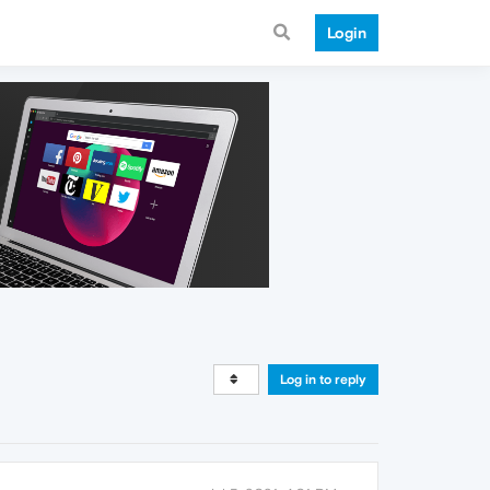
Login
Log in to reply