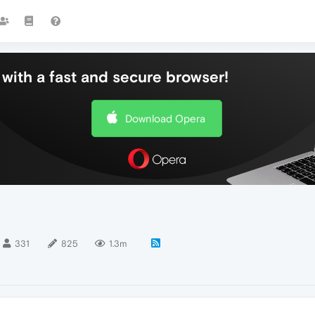
with a fast and secure browser!
Download Opera
331
825
1.3m