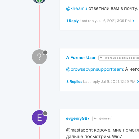
@kheamu
ответили вам в почту.
1 Reply
Last reply
Jul 6, 2021, 3:39 PM
?
A Former User
@browsecvpnsupportt
@browsecvpnsupportteam
: А че
3 Replies
Last reply
Jul 9, 2021, 12:29 PM
E
evgeniy987
@Guest
@mastadoht короче, мне помогл
дальше посмотрим. Win7.