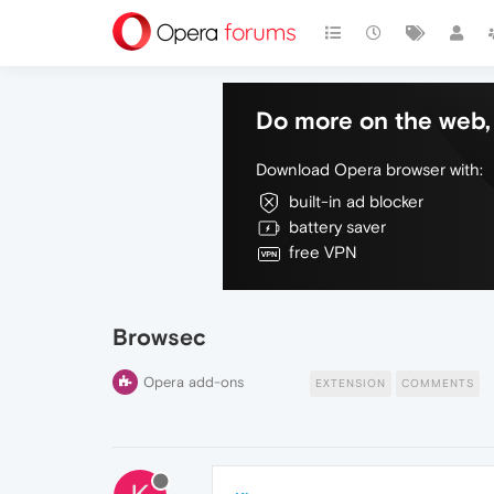
Do more on the web, 
Download Opera browser with:
built-in ad blocker
battery saver
free VPN
Browsec
Opera add-ons
EXTENSION
COMMENTS