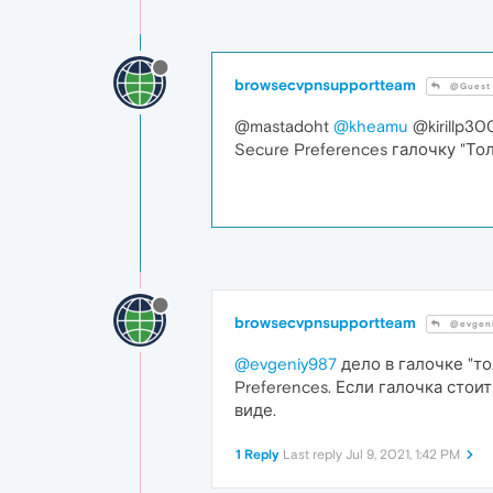
browsecvpnsupportteam
@Guest
@mastadoht
@kheamu
@kirillp3
Secure Preferences галочку "То
browsecvpnsupportteam
@evgeni
@evgeniy987
дело в галочке "т
Preferences. Если галочка стои
виде.
1 Reply
Last reply
Jul 9, 2021, 1:42 PM