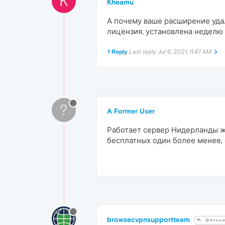
K
Kheamu
А почему ваше расширение удал
лицензия, установлена неделю
1 Reply
Last reply
Jul 6, 2021, 11:47 AM
?
A Former User
Работает сервер Нидерланды же
бесплатных один более менее, 
browsecvpnsupportteam
@Khea