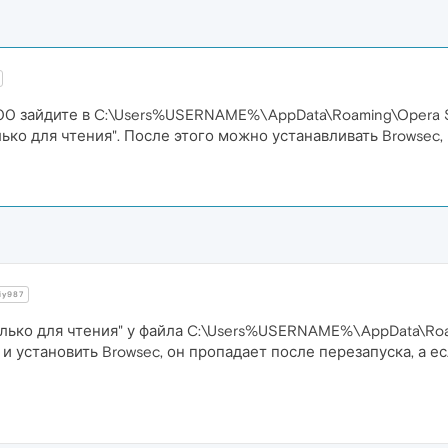
000 зайдите в C:\Users%USERNAME%\AppData\Roaming\Opera So
лько для чтения". После этого можно устанавливать Browsec, 
y987
олько для чтения" у файла C:\Users%USERNAME%\AppData\Roam
т и установить Browsec, он пропадает после перезапуска, а 