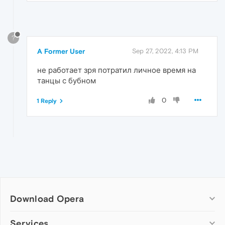
?
A Former User
Sep 27, 2022, 4:13 PM
не работает зря потратил личное время на
танцы с бубном
0
1 Reply
Download Opera
Computer browsers
Services