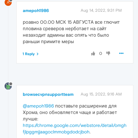
A
amepoh1986
Aug 14, 2022, 9:31 PM
роавно 00.00 МСК 15 АВГУСТА все глючит
пловина среверов нерботает на сайт
незаходит админы вас опять что было
раньши примите меры
0
1 Reply
browsecvpnsupportteam
Aug 15, 2022, 9:16 AM
@amepoh1986
поставьте расширение для
Хрома, оно обновляется чаще и работает
лучше:
https://chrome.google.com/webstore/detail/omgh
fjlpggmjjaagoclmmobgdodcjboh
.