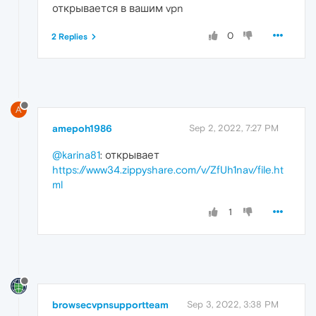
открывается в вашим vpn
0
2 Replies
A
amepoh1986
Sep 2, 2022, 7:27 PM
@karina81
: открывает
https://www34.zippyshare.com/v/ZfUh1nav/file.ht
ml
1
browsecvpnsupportteam
Sep 3, 2022, 3:38 PM