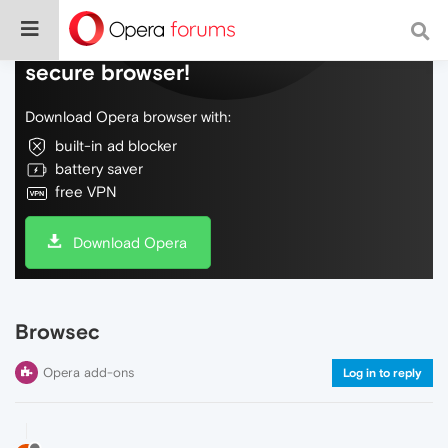
Do more on the web, with a fast and
secure browser!
Download Opera browser with:
built-in ad blocker
battery saver
free VPN
Download Opera
Browsec
Opera add-ons
Log in to reply