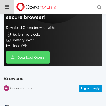
Do more on the web, with a fast and
secure browser!
Download Opera browser with:
built-in ad blocker
battery saver
free VPN
Download Opera
Browsec
Opera add-ons
Log in to reply