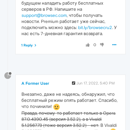
будущем наладить работу бесплатных
серверов в РФ. Напишите на
support@browsec.com
, чтобы получать
новости. Premium работает уже сейчас,
подключить можно здесь:
bit.ly/browsecru2
. У
нас есть 7-дневная гарантия возврата.
0
1 Reply
?
A Former User
Jun 17, 2022, 5:40 PM
Внезапно, даже не надеясь, обнаружил, что
бесплатный режим опять работает. Спасибо,
что починили!
Правда, почему-то работает только в Opera
87.0.4390.45 (версия 3.52.2), а в Vivaldi
5.1.2567.73 (тоже версия 3.52.2) - нет.
В Vivaldi