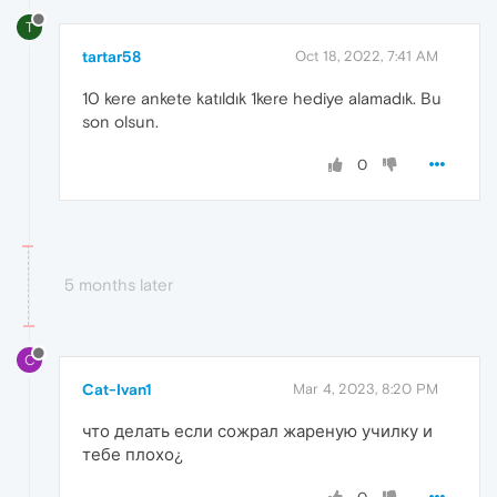
T
tartar58
Oct 18, 2022, 7:41 AM
10 kere ankete katıldık 1kere hediye alamadık. Bu
son olsun.
0
5 months later
C
Cat-Ivan1
Mar 4, 2023, 8:20 PM
что делать если сожрал жареную училку и
тебе плохо¿