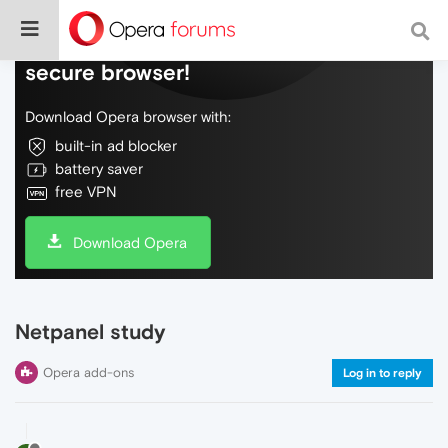
Do more on the web, with a fast and
secure browser!
Download Opera browser with:
built-in ad blocker
battery saver
free VPN
Download Opera
Netpanel study
Opera add-ons
Log in to reply