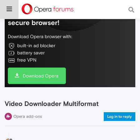
Do more on the web, with a fast and
secure browser!
Download Opera browser with:
built-in ad blocker
battery saver
free VPN
Download Opera
Video Downloader Multiformat
Opera add-ons
Log in to reply