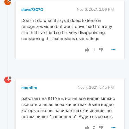
S
steve73070
Nov 6, 2021, 2:09 PM
Doesn't do what it says it does. Extension
recognizes video but won't download from any
site that I've tried so far. Very disappointing
considering this extensions user ratings
1
N
neonfire
Nov 7, 2021, 6:45 PM
работает на ЮТУБЕ, но: не всё видео можно
скачать и не во всех качествах. Были видео,
которые якобы начинается скачивание, но
потом пишет "запрещено". Аудио вырезает.
0