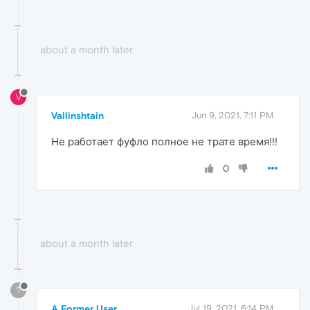
about a month later
V
Vallinshtain
Jun 9, 2021, 7:11 PM
Не работает фуфло полное не трате время!!!
0
about a month later
?
A Former User
Jul 19, 2021, 6:14 PM