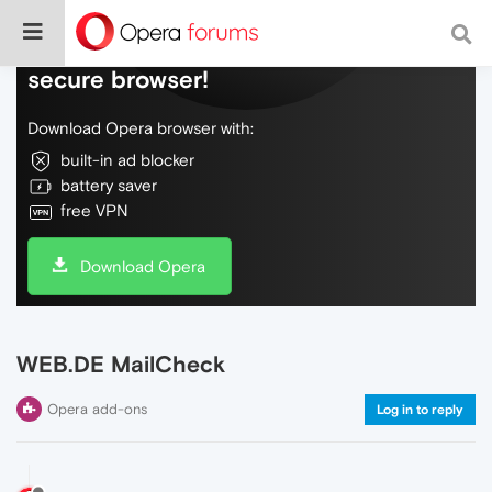
Do more on the web, with a fast and
secure browser!
Download Opera browser with:
built-in ad blocker
battery saver
free VPN
Download Opera
WEB.DE MailCheck
Opera add-ons
Log in to reply