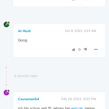
A
Al-Kosh
Oct 8, 2022, 2:23 AM
Goog
0
5 months later
C
Cavvemen54
Feb 28, 2023, 12:22 PM
ich bin schon seit 15 Jahren bei
web.de
. meine