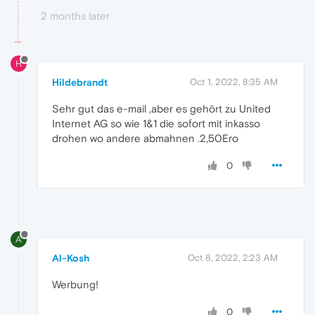
2 months later
H
Hildebrandt
Oct 1, 2022, 8:35 AM
Sehr gut das e-mail ,aber es gehört zu United
Internet AG so wie 1&1 die sofort mit inkasso
drohen wo andere abmahnen .2,50Ero
0
A
Al-Kosh
Oct 8, 2022, 2:23 AM
Werbung!
0