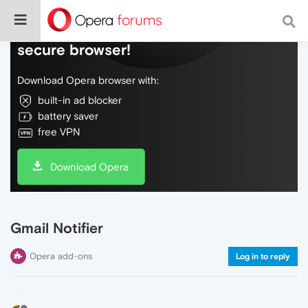
Do more on the web, with a fast and
secure browser!
Download Opera browser with:
built-in ad blocker
battery saver
free VPN
Download Opera
Gmail Notifier
Opera add-ons
Log in to reply