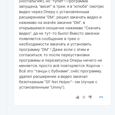
(ностальгия!), но "тупит"! Программа
запущена, "висит" в трее, я в "ютюбе" смотрю
видео через Оперу с установленным
расширением "DM", решил закачать видео и
нажимаю на значёк закачки "DM", в
открывшемся окошечке нажимаю "Скачать
видео", да не тут-то было! Вместо закачки
появляется сообщение в трее о
необходимости закачать и установить
программу "DM" ! Даже если с этим и
согласиться, то после переустановки
программы и перезапуска Оперы ничего не
меняется, просто всё повторяется. Короче -
Всё это "танцы с бубнами", снёс программу,
удалил расширение а видео закачал
безотказным "SF Net Helper"- ом (лучше с
установленным "Ummy").
0