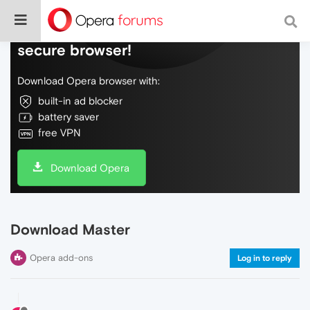
Do more on the web, with a fast and
secure browser!
Download Opera browser with:
built-in ad blocker
battery saver
free VPN
Download Opera
Download Master
Opera add-ons
Log in to reply