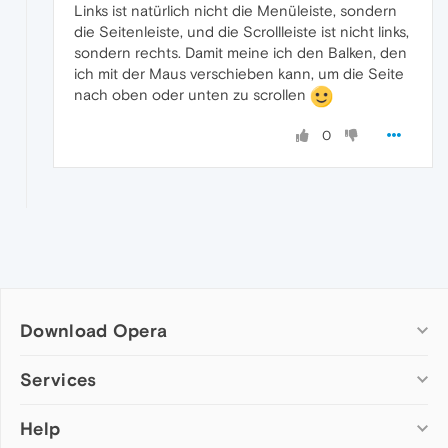
Links ist natürlich nicht die Menüleiste, sondern
die Seitenleiste, und die Scrollleiste ist nicht links,
sondern rechts. Damit meine ich den Balken, den
ich mit der Maus verschieben kann, um die Seite
nach oben oder unten zu scrollen
0
Download Opera
Computer browsers
Services
Opera for Windows
Help
Add-ons
Opera for Mac