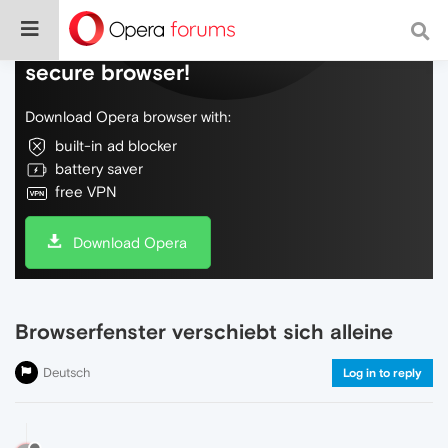
Do more on the web, with a fast and
secure browser!
Download Opera browser with:
built-in ad blocker
battery saver
free VPN
Download Opera
Browserfenster verschiebt sich alleine
Deutsch
Log in to reply