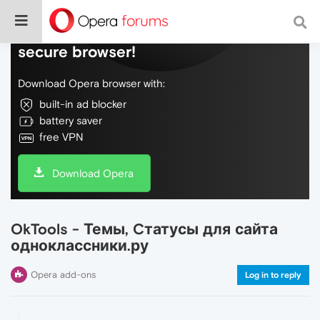
Do more on the web, with a fast and
secure browser!
Download Opera browser with:
built-in ad blocker
battery saver
free VPN
Download Opera
OkTools - Темы, Cтатусы для сайта
одноклассники.ру
Opera add-ons
Log in to reply