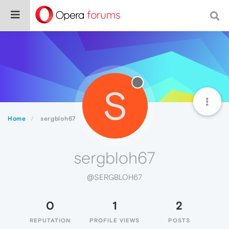
S
Home
sergbloh67
sergbloh67
@SERGBLOH67
0
1
2
REPUTATION
PROFILE VIEWS
POSTS