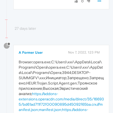
0
27 days later
?
A Former User
Nov 7, 2022, 1:23 PM
Browser;opera.exe;C:\Users\xxx\AppData\Local\
Programs\Opera\opera.exe;C:\Users\xxx\AppDat
a\Local\Programs\Opera;3944;DESKTOP-
SUMMGFV\xxx;Инициатор;Запрещено;Запрещ
ено;HEUR:Trojan.Script.Agent.gen;Троянское
приложение;Высокая;Эвристический
анализ;
https://addons-
extensions.operacdn.com/media/direct/35/16693
5/bd61ad711f72f00090895d45092f65ba.crx///m
anifest.json;manifest.json;https://addons-