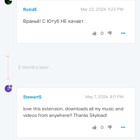
RotidE
Mar 22, 2024, 5:23 PM
Враньё! С Ютуб НЕ качает.
0
2 months later
S
StewartS
May 7, 2024, 9:11 PM
love this extension, downloads all my music and
videos from anywhere!! Thanks Skyload!
0