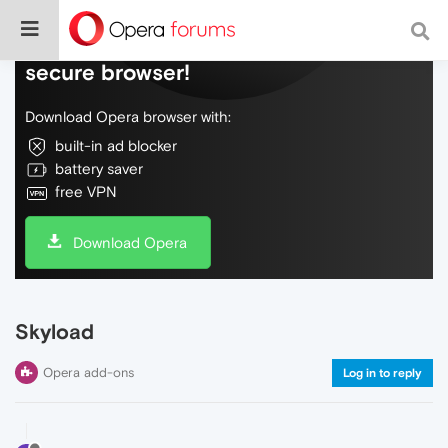
Do more on the web, with a fast and
secure browser!
Download Opera browser with:
built-in ad blocker
battery saver
free VPN
Download Opera
Skyload
Opera add-ons
Log in to reply