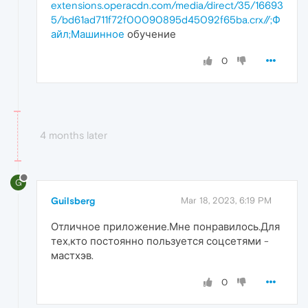
extensions.operacdn.com/media/direct/35/16693
5/bd61ad711f72f00090895d45092f65ba.crx//;Ф
айл;Машинное
обучение
0
4 months later
G
Guilsberg
Mar 18, 2023, 6:19 PM
Отличное приложение.Мне понравилось.Для
тех,кто постоянно пользуется соцсетями -
мастхэв.
0