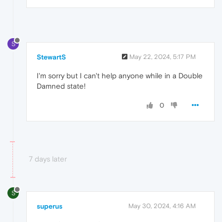
S
StewartS
May 22, 2024, 5:17 PM
I'm sorry but I can't help anyone while in a Double
Damned state!
0
7 days later
S
superus
May 30, 2024, 4:16 AM