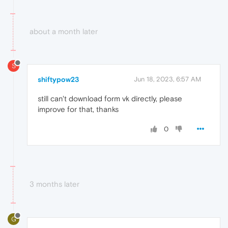
about a month later
S
shiftypow23
Jun 18, 2023, 6:57 AM
still can't download form vk directly, please
improve for that, thanks
0
3 months later
G