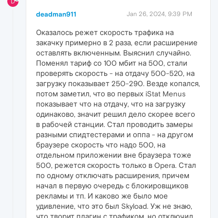
D
deadman911
Jan 26, 2024, 9:39 PM
Оказалось режет скорость трафика на
закачку примерно в 2 раза, если расширение
оставлять включенным. Выяснил случайно.
Поменял тариф со 100 мбит на 500, стали
проверять скорость - на отдачу 500-520, на
загрузку показывает 250-290. Везде копался,
потом заметил, что во первых iStat Menus
показывает что на отдачу, что на загрузку
одинаково, значит решил дело скорее всего
в рабочей станции. Стал проводить замеры
разными спидтестерами и оппа - на другом
браузере скорость что надо 500, на
отдельном приложении вне браузера тоже
500, режется скорость только в Opera. Стал
по одному отключать расширения, причем
начал в первую очередь с блокировщиков
рекламы и тп. И каково же было мое
удивление, что это был Skyload. Уж не знаю,
что творит плагин с трафиком, но отключил