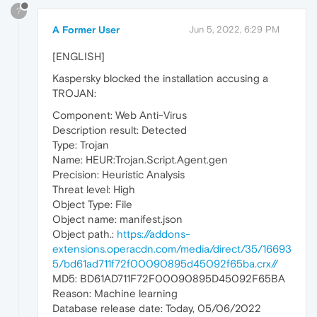
?
A Former User
Jun 5, 2022, 6:29 PM
[ENGLISH]
Kaspersky blocked the installation accusing a
TROJAN:
Component: Web Anti-Virus
Description result: Detected
Type: Trojan
Name: HEUR:Trojan.Script.Agent.gen
Precision: Heuristic Analysis
Threat level: High
Object Type: File
Object name: manifest.json
Object path.:
https://addons-
extensions.operacdn.com/media/direct/35/16693
5/bd61ad711f72f00090895d45092f65ba.crx//
MD5: BD61AD711F72F00090895D45092F65BA
Reason: Machine learning
Database release date: Today, 05/06/2022