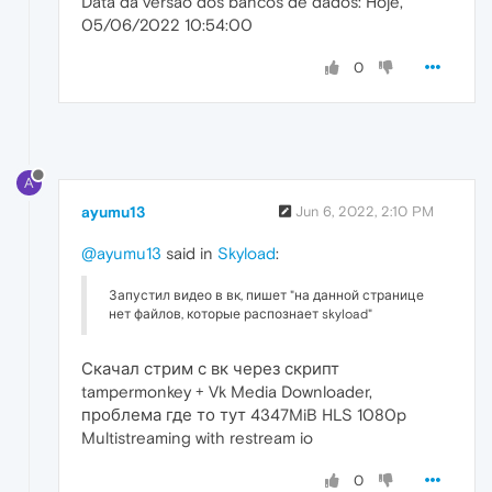
Data da versão dos bancos de dados: Hoje,
05/06/2022 10:54:00
0
A
ayumu13
Jun 6, 2022, 2:10 PM
@ayumu13
said in
Skyload
:
Запустил видео в вк, пишет "на данной странице
нет файлов, которые распознает skyload"
Скачал стрим с вк через скрипт
tampermonkey + Vk Media Downloader,
проблема где то тут 4347MiB HLS 1080p
Multistreaming with restream io
0