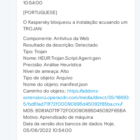
10:54:00
[PORTUGUESE]
O Kaspersky bloqueou a instalação acusando um
TROJAN:
Componente: Antivírus da Web
Resultado da descrição: Detectado
Tipo: Trojan
Nome: HEUR:Trojan.Script.Agent.gen
Precisão: Análise Heurística
Nível de ameaça: Alto
Tipo de objeto: Arquivo
Nome do objeto: manifest.json
Caminho do objeto.:
https://addons-
extensions.operacdn.com/media/direct/35/16693
5/bd61ad711f72f00090895d45092f65ba.crx//
MD5: BD61AD711F72F00090895D45092F65BA
Motivo: Aprendizado de máquina
Data da versão dos bancos de dados: Hoje,
05/06/2022 10:54:00