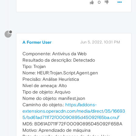
0
?
A Former User
Jun 5, 2022, 10:31 PM
Componente: Antivírus da Web
Resultado da descrição: Detectado
Tipo: Trojan
Nome: HEUR:Trojan.Script.Agent.gen
Precisão: Análise Heurística
Nível de ameaça: Alto
Tipo de objeto: Arquivo
Nome do objeto: manifest.json
Caminho do objeto.:
https://addons-
extensions.operacdn.com/media/direct/35/16693
5/bd61ad711f72f00090895d45092f65ba.crx//
MD5: BD61AD711F72F00090895D45092F65BA
Motivo: Aprendizado de máquina