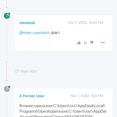
S
stomenik
Oct 11, 2022, 10:24 PM
@ntee-operalink
: факт
0
27 days later
?
A Former User
Nov 7, 2022, 1:23 PM
Browser;opera.exe;C:\Users\xxx\AppData\Local\
Programs\Opera\opera.exe;C:\Users\xxx\AppDat
a\Local\Programs\Opera;3944;DESKTOP-