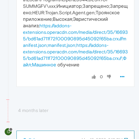
SUMMGFV\xxx;Инициатор;Запрещено;Запрещ
ено;HEUR:Trojan.Script.Agent.gen;Троянское
приложение;Высокая;Эвристический
анализ;
https://addons-
extensions.operacdn.com/media/direct/35/16693
5/bd61ad711f72f00090895d45092f65ba.crx///m
anifest.json;manifest.json;https://addons-
extensions.operacdn.com/media/direct/35/16693
5/bd61ad711f72f00090895d45092f65ba.crx//;Ф
айл;Машинное
обучение
0
4 months later
G