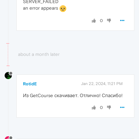
SERVER_FAILED
an error appears
0
about a month later
RotidE
Jan 22, 2024, 11:21 PM
Из GetCourse скачивает. Отлично! Спасибо!
0