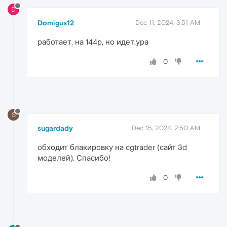
D
Domigus12
Dec 11, 2024, 3:51 AM
работает, на 144р, но идет,ура
0
S
sugardady
Dec 15, 2024, 2:50 AM
обходит блакировку на cgtrader (сайт 3d
моделей). Спасибо!
0