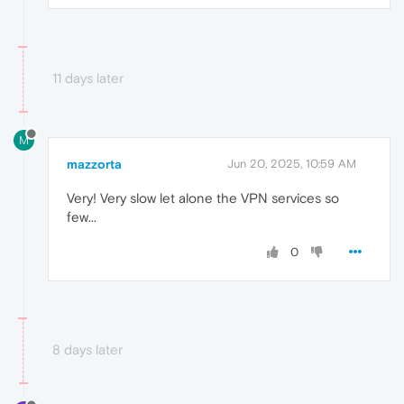
11 days later
M
mazzorta
Jun 20, 2025, 10:59 AM
Very! Very slow let alone the VPN services so
few...
0
8 days later