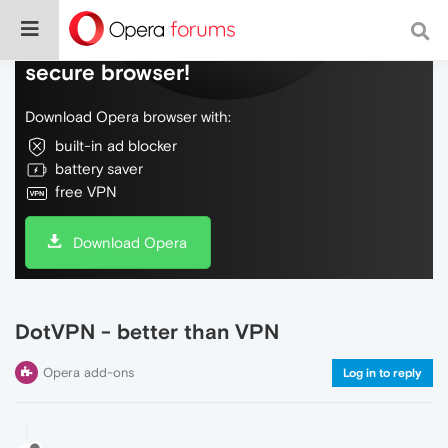
Do more on the web, with a fast and
secure browser!
Download Opera browser with:
built-in ad blocker
battery saver
free VPN
Download Opera
DotVPN - better than VPN
Opera add-ons
Log in to reply