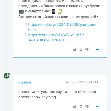
необходимые средства и элементы
преодоле́ния блокировок в ваших ноутбуках
и смартфонах
.
Вот две важнейшие ссылки с инструкцией :
https://te-st.org/2024/08/05/youtube-
ban/
,
https://youtu.be/UDvWD_vGUYE?
si=ie3oIKlnMLB7NaEC
.
0
M
maaksb
Dec 25, 2024, 1:59 PM
doesn't work. youtube says you are offline and
doesn't show anything
0