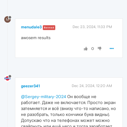
M
menudale3
Dec 23, 2024, 11:33 PM
Banned
awosem results
0
geezer341
Dec 24, 2024, 12:20 AM
@Sergey-military-2024
Он вообще не
работает. Даже не включается. Просто экран
затемняется и всё (внизу что-то написано, но
не разобрать, только кончики букв видны).
Допускаю что на телефонах может можно
свайпнуть или ещё чего и тогда заработает,