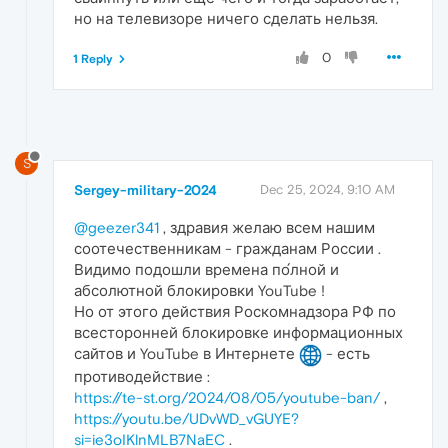
но на телевизоре ничего сделать нельзя.
0
1 Reply
S
Sergey-military-2024
Dec 25, 2024, 9:10 AM
@geezer341
, здравия желаю всем нашим
соотечественникам - гражданам России .
Видимо подошли времена по́лной и
абсолютной блокировки YouTube !
Но от этого действия Роскомнадзора РФ по
всесторонней блокировке информационных
сайтов и YouTube в Интернете
- есть
противодействие :
https://te-st.org/2024/08/05/youtube-ban/
,
https://youtu.be/UDvWD_vGUYE?
si=ie3oIKlnMLB7NaEC
.