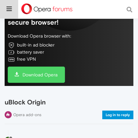
Do more on the web, with a fast and
secure browser!
Download Opera browser with:
built-in ad blocker
battery saver
free VPN
Download Opera
uBlock Origin
Opera add-ons
Log in to reply