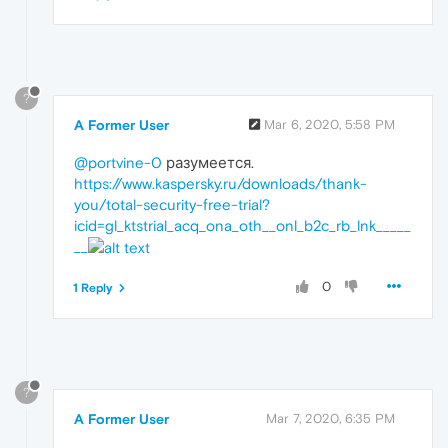
?
A Former User
Mar 6, 2020, 5:58 PM
@portvine-0
разумеется.
https://www.kaspersky.ru/downloads/thank-
you/total-security-free-trial?
icid=gl_ktstrial_acq_ona_oth__onl_b2c_rb_lnk_____
__
0
1 Reply
?
A Former User
Mar 7, 2020, 6:35 PM