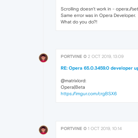
Scrolling doesn't work in - opera://s
Same error was in Opera Developer.
What do you do?!
PORTVINE 0
2 OCT 2019, 13:09
RE: Opera 65.0.3459.0 developer u
@matrixlord:
Opera|Beta
https://imgur.com/crgBSX6
PORTVINE 0
1 OCT 2019, 10:14