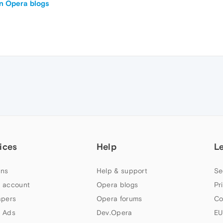
n Opera blogs
ices
Help
L
ns
Help & support
Se
 account
Opera blogs
Pr
apers
Opera forums
Co
 Ads
Dev.Opera
EU