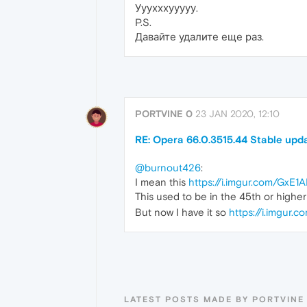
Ууухххууууу.
P.S.
Давайте удалите еще раз.
PORTVINE 0
23 JAN 2020, 12:10
RE: Opera 66.0.3515.44 Stable upd
@burnout426
:
I mean this
https://i.imgur.com/GxE1A
This used to be in the 45th or higher
But now I have it so
https://i.imgur.c
LATEST POSTS MADE BY PORTVINE