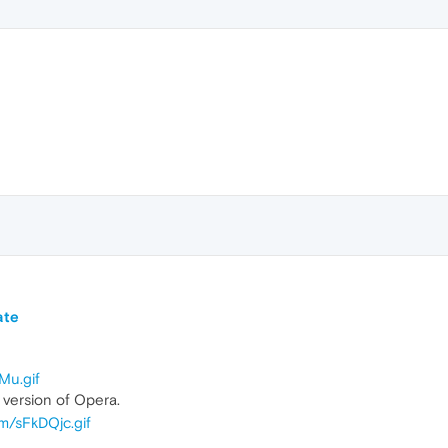
ate
Mu.gif
 version of Opera.
om/sFkDQjc.gif