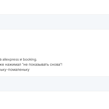
aliexpress и booking.
же нажимал "не показывать снова"!
оньку-помаленьку