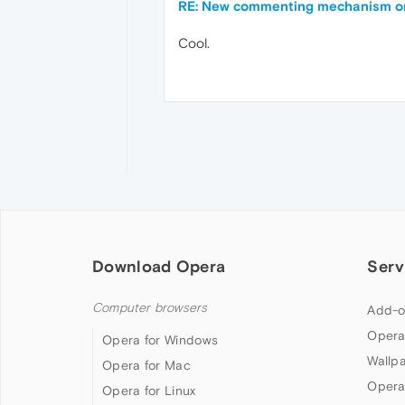
RE: New commenting mechanism o
Cool.
Download Opera
Serv
Computer browsers
Add-o
Opera
Opera for Windows
Wallp
Opera for Mac
Opera
Opera for Linux