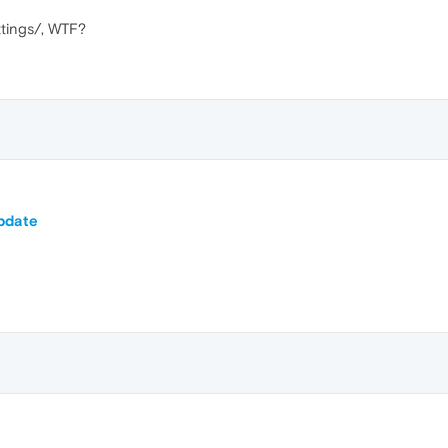
ettings/, WTF?
pdate