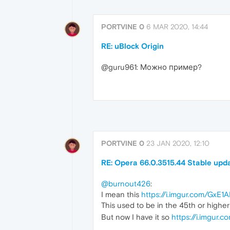
PORTVINE 0
6 MAR 2020, 14:44
RE: uBlock Origin
@guru961: Можно пример?
PORTVINE 0
23 JAN 2020, 12:10
RE: Opera 66.0.3515.44 Stable upd
@burnout426
:
I mean this
https://i.imgur.com/GxE1A
This used to be in the 45th or higher
But now I have it so
https://i.imgur.c