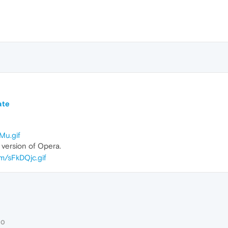
ate
Mu.gif
 version of Opera.
om/sFkDQjc.gif
 0