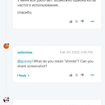
У меня всё работает. Возможно ошибка из-за
частого использования.
спасибо.
0
S
sailormax
Feb 20, 2022, 3:45 PM
@guesty1
What do you mean "shrinks"? Can you
share screenshot?
0
1 Reply