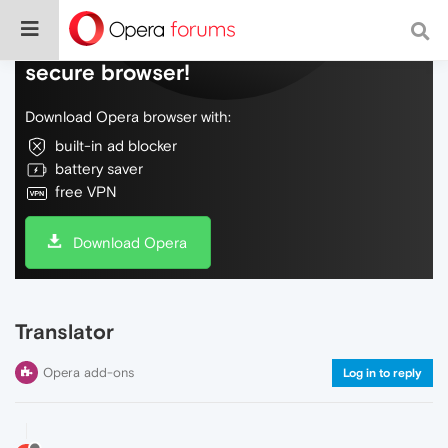
Do more on the web, with a fast and
secure browser!
Download Opera browser with:
built-in ad blocker
battery saver
free VPN
Download Opera
Translator
Opera add-ons
Log in to reply