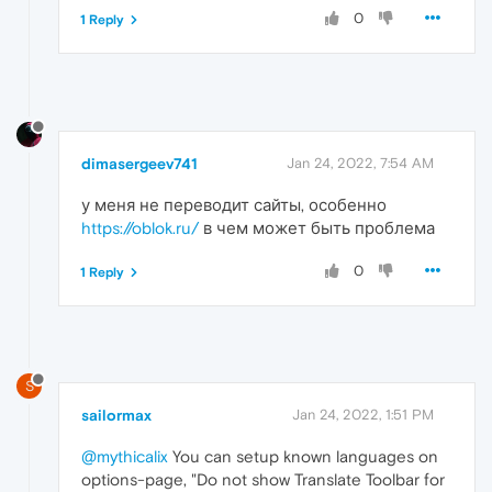
0
1 Reply
dimasergeev741
Jan 24, 2022, 7:54 AM
у меня не переводит сайты, особенно
https://oblok.ru/
в чем может быть проблема
0
1 Reply
S
sailormax
Jan 24, 2022, 1:51 PM
@mythicalix
You can setup known languages on
options-page, "Do not show Translate Toolbar for