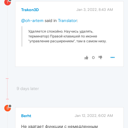
T
Trakon3D
Jan 3, 2022, 8:43 AM
@oh-artem
said in
Translator
:
Удаляется спокойно. Научись удалять,
терминатор) Правой клавишей по иконке
"управление расширением", там в самом низу.
0
9 days later
B
Berht
Jan 12, 2022, 6:02 AM
Не хватает функции с немедленным