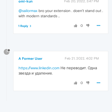
omi-kun
Feb 20, 2022, 3:47 PM
@sailormax
bro your extension . doen't stand out .
with modern standards ..
0
1 Reply
?
A Former User
Feb 21, 2022, 4:02 PM
https://www.linkedin.com
Не переводит. Одна
звезда и удаление.
0