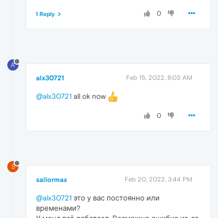
0
1 Reply
A
alx30721
Feb 15, 2022, 8:03 AM
@alx30721
all ok now
0
S
sailormax
Feb 20, 2022, 3:44 PM
@alx30721
это у вас постоянно или
временами?