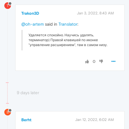
T
Trakon3D
Jan 3, 2022, 8:43 AM
@oh-artem
said in
Translator
:
Удаляется спокойно. Научись удалять,
терминатор) Правой клавишей по иконке
"управление расширением", там в самом низу.
0
9 days later
B
Berht
Jan 12, 2022, 6:02 AM