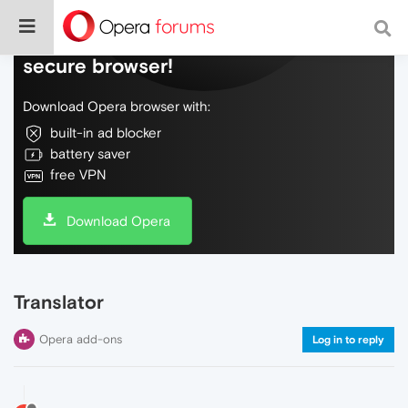
Do more on the web, with a fast and
secure browser!
Download Opera browser with:
built-in ad blocker
battery saver
free VPN
Download Opera
Translator
Opera add-ons
Log in to reply