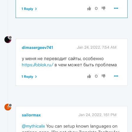
0
1 Reply
dimasergeev741
Jan 24, 2022, 7:54 AM
у меня не переводит сайты, особенно
https://oblok.ru/
в чем может быть проблема
0
1 Reply
S
sailormax
Jan 24, 2022, 1:51 PM
@mythicalix
You can setup known languages on