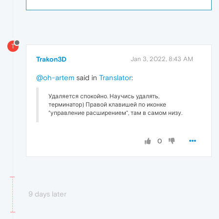
T
Trakon3D
Jan 3, 2022, 8:43 AM
@oh-artem
said in
Translator
:
Удаляется спокойно. Научись удалять,
терминатор) Правой клавишей по иконке
"управление расширением", там в самом низу.
0
9 days later