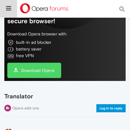
Do more on the web, with a fast and
secure browser!
Download Opera browser with:
built-in ad blocker
battery saver
free VPN
Download Opera
Translator
Opera add-ons
Log in to reply