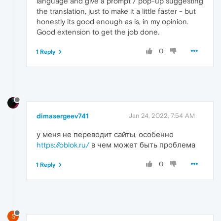
language and give a prompt / pop-up suggesting
the translation, just to make it a little faster - but
honestly its good enough as is, in my opinion.
Good extension to get the job done.
0
1 Reply
dimasergeev741
Jan 24, 2022, 7:54 AM
у меня не переводит сайты, особенно
https://oblok.ru/
в чем может быть проблема
0
1 Reply
S