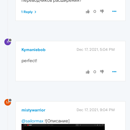
переводчиков расширения?
0
1 Reply
K
Kymaniebob
Dec 17, 2021, 5:04 PM
perfect!
0
M
mistywarrior
Dec 17, 2021, 9:04 PM
@sailormax
![Описание]