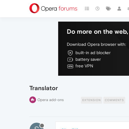
Do more on the web, 
Download Opera browser with:
built-in ad blocker
battery saver
free VPN
Translator
Opera add-ons
EXTENSION
COMMENTS