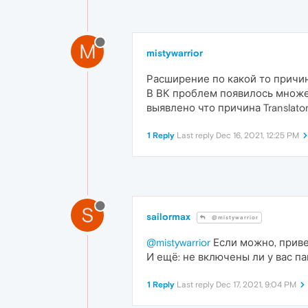
M
mistywarrior
Расширение по какой то причин
В ВК проблем появилось множе
выявлено что причина Translator
1 Reply
Last reply
Dec 16, 2021, 12:25 PM
S
sailormax
@mistywarrior
@mistywarrior
Если можно, приве
И ещё: не включены ли у вас 
1 Reply
Last reply
Dec 17, 2021, 9:04 PM