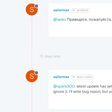
S
sailormax
@TARLEV
@tarlev
Приведите, пожалуйста,
12 days later
S
sailormax
@oParis300
@oparis300
: latest update has se
ignore it. I'll write bug report, but