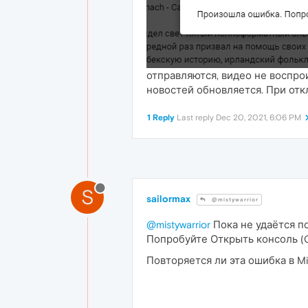
отправляются, видео не воспрои
новостей обновляется. При от
1 Reply
Last reply
Dec 20, 2021, 6:06 PM
S
sailormax
@mistywarrior
@mistywarrior
Пока не удаётся п
Попробуйте Открыть консоль (Ct
Повторяется ли эта ошибка в Mi