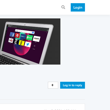
Login
Log in to reply