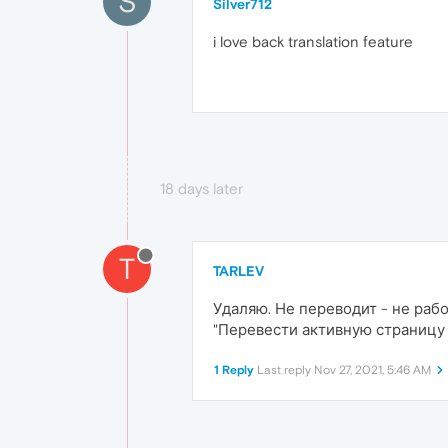
S
Silver712
i love back translation feature
18 days later
T
TARLEV
Удаляю. Не переводит - не раб
"Перевести активную страницу '
1 Reply
Last reply
Nov 27, 2021, 5:46 AM