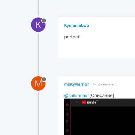
K
Kymaniebob
perfect!
M
mistywarrior
@sailormax
@sailormax
![Описание]