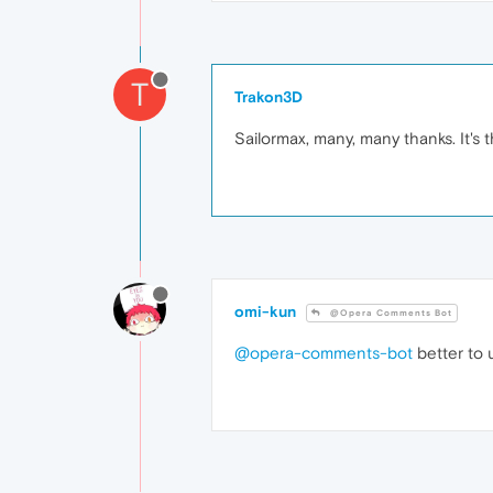
T
Trakon3D
Sailormax, many, many thanks. It's
omi-kun
@Opera Comments Bot
@opera-comments-bot
better to 