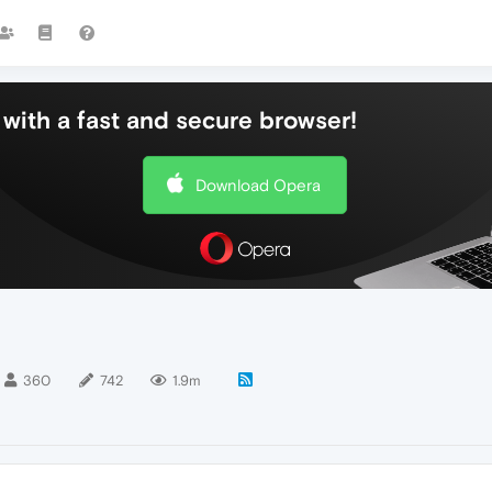
with a fast and secure browser!
Download Opera
360
742
1.9m