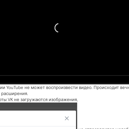
и YouTube не может воспроизвести видео. Происходит вечн
 расширения.
оты VK не загружаются изображения,