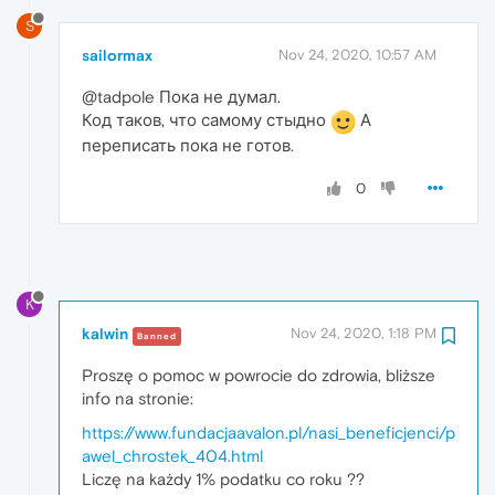
S
sailormax
Nov 24, 2020, 10:57 AM
@tadpole Пока не думал.
Код таков, что самому стыдно
А
переписать пока не готов.
0
K
kalwin
Nov 24, 2020, 1:18 PM
Banned
Proszę o pomoc w powrocie do zdrowia, bliższe
info na stronie:
https://www.fundacjaavalon.pl/nasi_beneficjenci/p
awel_chrostek_404.html
Liczę na każdy 1% podatku co roku ??