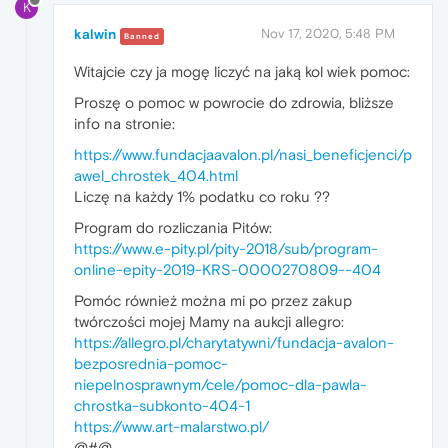
K
kalwin
Nov 17, 2020, 5:48 PM
Banned
Witajcie czy ja mogę liczyć na jaką kol wiek pomoc:
Proszę o pomoc w powrocie do zdrowia, bliższe
info na stronie:
https://www.fundacjaavalon.pl/nasi_beneficjenci/p
awel_chrostek_404.html
Liczę na każdy 1% podatku co roku ??
Program do rozliczania Pitów:
https://www.e-pity.pl/pity-2018/sub/program-
online-epity-2019-KRS-0000270809--404
Pomóc również można mi po przez zakup
twórczości mojej Mamy na aukcji allegro:
https://allegro.pl/charytatywni/fundacja-avalon-
bezposrednia-pomoc-
niepelnosprawnym/cele/pomoc-dla-pawla-
chrostka-subkonto-404-1
https://www.art-malarstwo.pl/
@#@