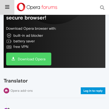
Do more on the web, with a fast and
secure browser!
Download Opera browser with:
built-in ad blocker
battery saver
free VPN
Download Opera
Translator
Opera add-ons
Log in to reply