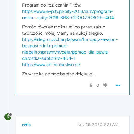
Program do rozliczania Pitów:
https://www.e-pity.pl/pity-2018/sub/program-
online-epity-2019-KRS-0000270809--404
Pomóc również można mi po przez zakup
twórczości mojej Mamy na aukcji allegro:
https://allegro.pl/charytatywni/fundacja-avalon-
bezposrednia-pomoc-
niepelnosprawnym/cele/pomoc-dla-pawla-
chrostka-subkonto-404-1
https://www.art-malarstwo.pl/
Za wszelką pomoc bardzo dziękuję...
0
R
rvtis
Nov 25, 2020, 8:31 AM