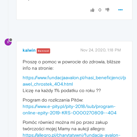
0
K
kalwin
Nov 24, 2020, 1:18 PM
Banned
Proszę o pomoc w powrocie do zdrowia, bliższe
info na stronie:
https://www.fundacjaavalon.pl/nasi_beneficjenci/p
awel_chrostek_404.html
Liczę na każdy 1% podatku co roku ??
Program do rozliczania Pitów:
https://www.e-pity.pl/pity-2018/sub/program-
online-epity-2019-KRS-0000270809--404
Pomóc również można mi po przez zakup
twórczości mojej Mamy na aukcji allegro:
https://allegro.pl/charytatywni/fundacja-avalon-