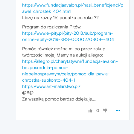
https://www.fundacjaavalon.pl/nasi_beneficjenci/p
awel_chrostek_404.html
Liczę na każdy 1% podatku co roku ??
Program do rozliczania Pitów:
https://www.e-pity.pl/pity-2018/sub/program-
online-epity-2019-KRS-0000270809--404
Pomóc również można mi po przez zakup
twórczości mojej Mamy na aukcji allegro:
https://allegro.pl/charytatywni/fundacja-avalon-
bezposrednia-pomoc-
niepelnosprawnym/cele/pomoc-dla-pawla-
chrostka-subkonto-404-1
https://www.art-malarstwo.pl/
@#@
Za wszelką pomoc bardzo dziękuję....
0