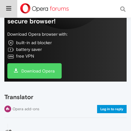
Do more on the web, with a fast and
secure browser!
Download Opera browser with:
built-in ad blocker
battery saver
free VPN
Download Opera
Translator
Opera add-ons
Log in to reply