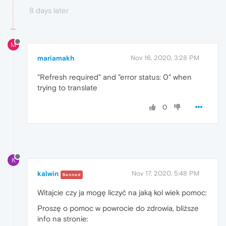
8 days later
M
mariamakh
Nov 16, 2020, 3:28 PM
"Refresh required" and "error status: 0" when
trying to translate
0
K
kalwin
Nov 17, 2020, 5:48 PM
Banned
Witajcie czy ja mogę liczyć na jaką kol wiek pomoc:
Proszę o pomoc w powrocie do zdrowia, bliższe
info na stronie: