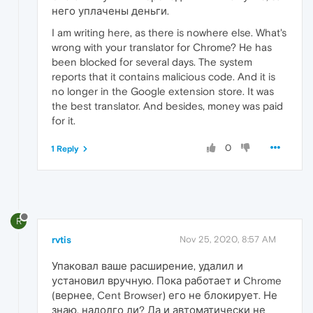
него уплачены деньги.
I am writing here, as there is nowhere else. What's
wrong with your translator for Chrome? He has
been blocked for several days. The system
reports that it contains malicious code. And it is
no longer in the Google extension store. It was
the best translator. And besides, money was paid
for it.
0
1 Reply
R
rvtis
Nov 25, 2020, 8:57 AM
Упаковал ваше расширение, удалил и
установил вручную. Пока работает и Chrome
(вернее, Cent Browser) его не блокирует. Не
знаю, надолго ли? Да и автоматически не