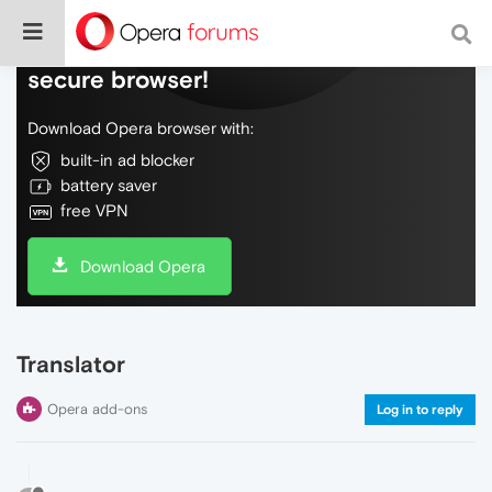
Do more on the web, with a fast and
secure browser!
Download Opera browser with:
built-in ad blocker
battery saver
free VPN
Download Opera
Translator
Opera add-ons
Log in to reply