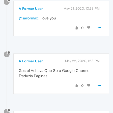
?
A Former User
May 21, 2020, 10:38 PM
@sailormax
: I love you
0
?
A Former User
May 22, 2020, 1:58 PM
Gostei Achava Que So o Google Chorme
Traduzia Paginas
0
?