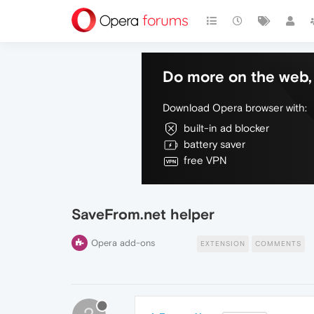
Do more on the web, 
Download Opera browser with:
built-in ad blocker
battery saver
free VPN
SaveFrom.net helper
Opera add-ons
EXTENSION
COMMENTS