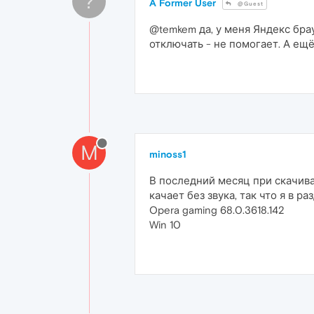
?
A Former User
@Guest
@temkem да, у меня Яндекс бра
отключать - не помогает. А ещё
M
minoss1
В последний месяц при скачива
качает без звука, так что я в 
Opera gaming 68.0.3618.142
Win 10