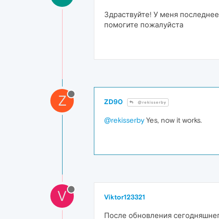
Здраствуйте! У меня последнее 
помогите пожалуйста
Z
ZD90
@rekisserby
@rekisserby
Yes, now it works.
V
Viktor123321
После обновления сегодняшнего