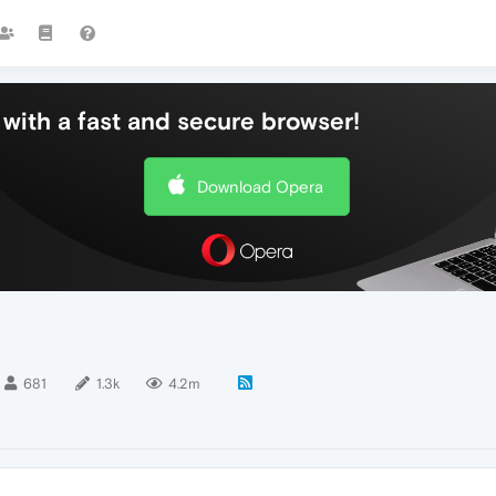
with a fast and secure browser!
Download Opera
681
1.3k
4.2m