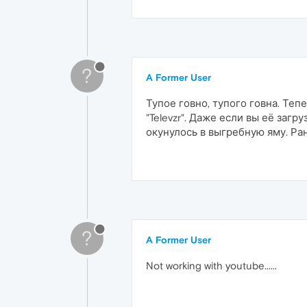
?
A Former User
Тупое говно, тупого говна. Теп
"Televzr". Даже если вы её заг
окунулось в выгребную яму. Ра
?
A Former User
Not working with youtube......