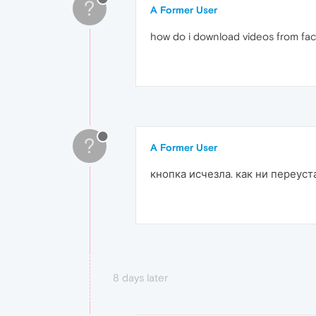
?
A Former User
how do i download videos from fa
?
A Former User
кнопка исчезла. как ни переус
8 days later