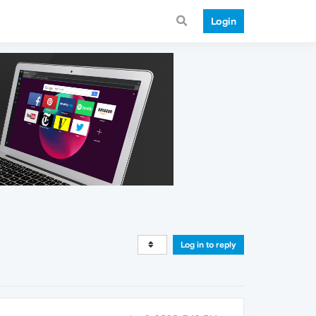
Login
Log in to reply