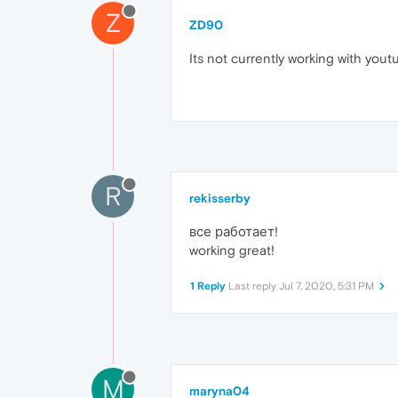
Z
ZD90
Its not currently working with youtub
R
rekisserby
все работает!
working great!
1 Reply
Last reply
Jul 7, 2020, 5:31 PM
M
maryna04