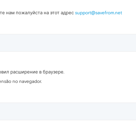
те нам пожалуйста на этот адрес
support@savefrom.net
новил расширение в браузере.
xtensão no navegador.