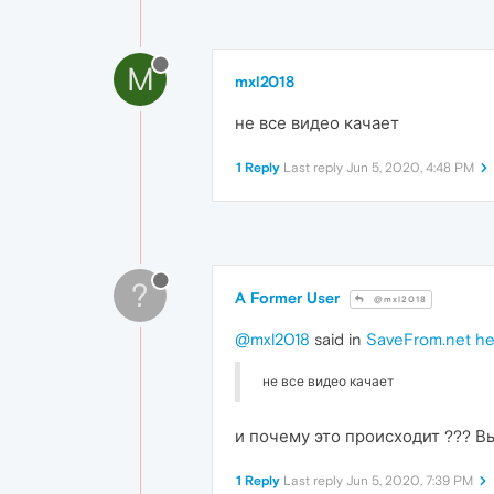
M
mxl2018
не все видео качает
1 Reply
Last reply
Jun 5, 2020, 4:48 PM
?
A Former User
@mxl2018
@mxl2018
said in
SaveFrom.net he
не все видео качает
и почему это происходит ??? Вы
1 Reply
Last reply
Jun 5, 2020, 7:39 PM