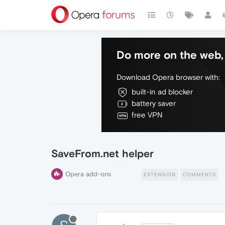
Do more on the web, 
Download Opera browser with:
built-in ad blocker
battery saver
free VPN
SaveFrom.net helper
Opera add-ons
EXTENSION
COMMENTS