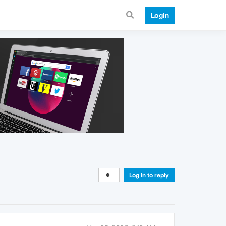
Login
Log in to reply