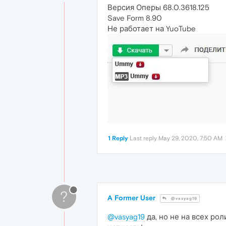
Версия Оперы 68.0.3618.125
Save Form 8.90
Не работает на YuoTube
1 Reply
Last reply
May 29, 2020, 7:50 AM
?
A Former User
@vasyag19
@vasyag19
да, но не на всех ро