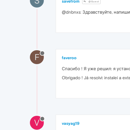
S
savefrom
@Guest
@dnbnxs: Здравствуйте, напиши
F
faveroo
Спасибо ! Я уже решил: я уста
Obrigado ! Já resolvi: instalei a e
V
vasyag19