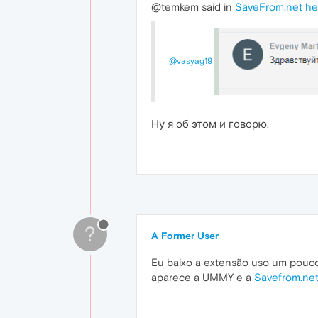
@temkem said in
SaveFrom.net he
@vasyag19
Ну я об этом и говорю.
?
A Former User
Eu baixo a extensão uso um pouc
aparece a UMMY e a
Savefrom.ne