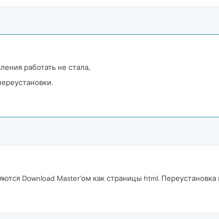
вления работать не стала,
переустановки.
ются Download Master'ом как страницы html. Переустановка 