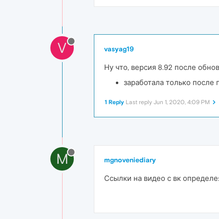
V
vasyag19
Ну что, версия 8.92 после обно
заработала только после 
1 Reply
Last reply
Jun 1, 2020, 4:09 PM
M
mgnoveniediary
Ссылки на видео с вк определея