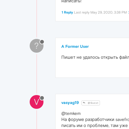
написать!
1 Reply
Last reply
May 29, 2020, 3:38 PM
?
A Former User
Пишет не удалось открыть фай
V
vasyag19
@Guest
@temkem
На форуме разработчики savef
писать им о проблеме, там уже