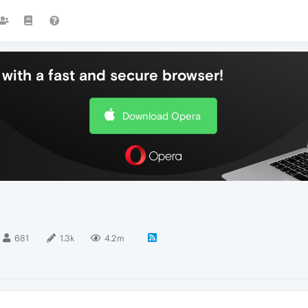
with a fast and secure browser!
Download Opera
681
1.3k
4.2m