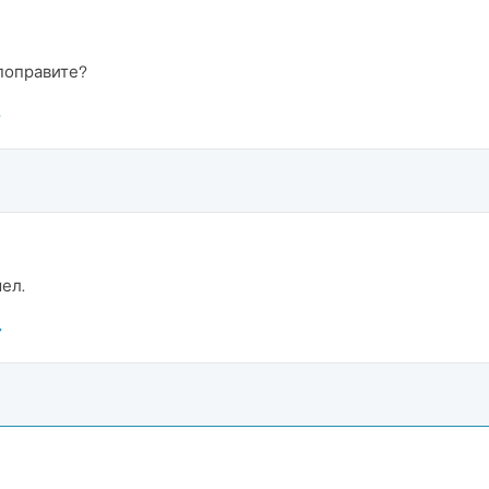
 поправите?
ел.