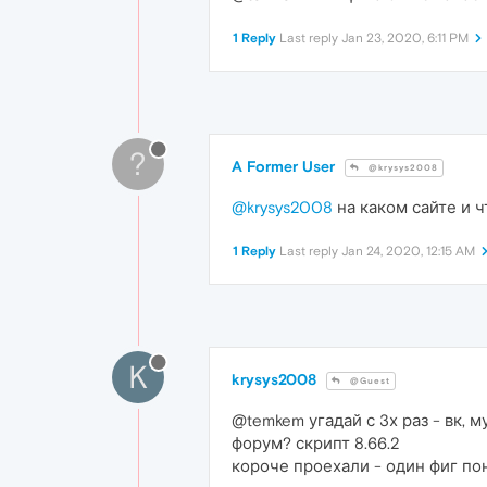
1 Reply
Last reply
Jan 23, 2020, 6:11 PM
?
A Former User
@krysys2008
@krysys2008
на каком сайте и ч
1 Reply
Last reply
Jan 24, 2020, 12:15 AM
K
krysys2008
@Guest
@temkem угадай с 3х раз - вк, 
форум? скрипт 8.66.2
короче проехали - один фиг пон