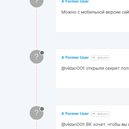
?
A Former User
Можно с мобильной версии са
?
A Former User
@Guest
@vildan001: открыли секрет по
?
A Former User
@Guest
@vildan001: ВК хочет, чтобы вы 