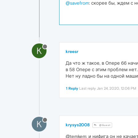
@savefrom
: скорее бы, ждем с 
K
kreesr
Да что ж такое, в Опере 66 нач
в 58 Опере с этим проблем нет.
Нет ну ладно бы на одной машин
1 Reply
Last reply
Jan 24, 2020, 12:06 PM
K
krysys2008
@Guest
@temkem: и нифига он не качает