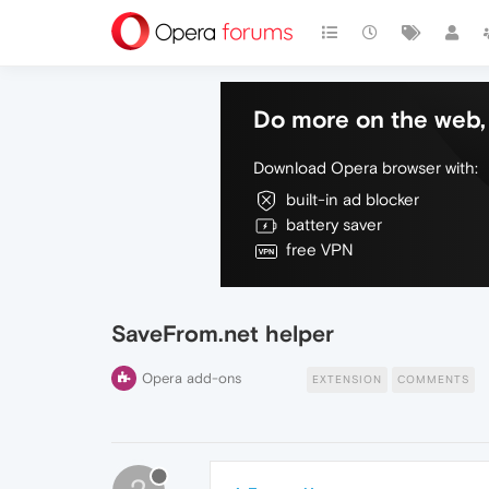
Do more on the web, 
Download Opera browser with:
built-in ad blocker
battery saver
free VPN
SaveFrom.net helper
Opera add-ons
EXTENSION
COMMENTS