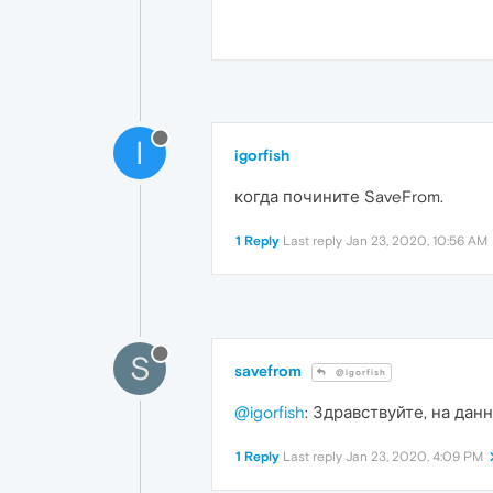
I
igorfish
когда почините SaveFrom.
1 Reply
Last reply
Jan 23, 2020, 10:56 AM
S
savefrom
@igorfish
@igorfish
: Здравствуйте, на да
1 Reply
Last reply
Jan 23, 2020, 4:09 PM