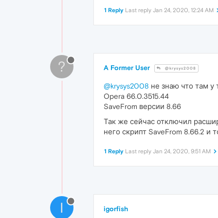
1 Reply
Last reply
Jan 24, 2020, 12:24 AM
?
A Former User
@krysys2008
@krysys2008
не знаю что там у 
Opera 66.0.3515.44
SaveFrom версии 8.66
Так же сейчас отключил расшир
него скрипт SaveFrom 8.66.2 и т
1 Reply
Last reply
Jan 24, 2020, 9:51 AM
I
igorfish