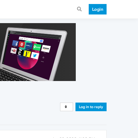
Login
Log in to reply