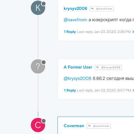
K
krysys2008
@savefrom
@savefrom
: а юзерскрипт когда
1 Reply
Last reply
Jan 23, 2020, 2:36 PM
?
A Former User
@krysys2008
@krysys2008
8.66.2 сегодня выш
1 Reply
Last reply
Jan 23, 2020, 6:07 PM
C
Coverman
@savefrom