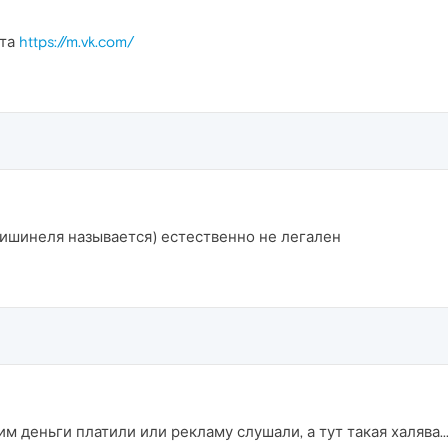
йта
https://m.vk.com/
лишинеля называется) естественно не легален
им деньги платили или рекламу слушали, а тут такая халява..