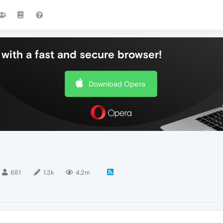
with a fast and secure browser!
Download Opera
681
1.3k
4.2m