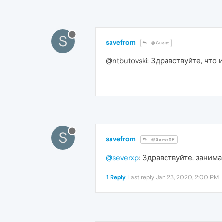
S
savefrom
@Guest
@ntbutovski: Здравствуйте, чт
S
savefrom
@SeverXP
@severxp
: Здравствуйте, заним
1 Reply
Last reply
Jan 23, 2020, 2:00 PM