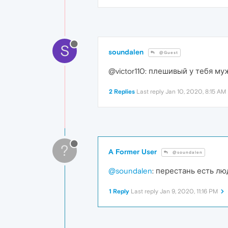
S
soundalen
@Guest
@victor110: плешивый у тебя му
2 Replies
Last reply
Jan 10, 2020, 8:15 AM
?
A Former User
@soundalen
@soundalen
: перестань есть л
1 Reply
Last reply
Jan 9, 2020, 11:16 PM