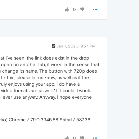
0
Jan 7, 2020, 9:57 PM
 I've seen, the link does exist in the drop-
ld open on another tab, it works in the sense that
you change its name. The button with 720p does
x this, please let us know, as well as if the
ruly enjoys using your app. I do have a
deo formats are as well? If I could, I would
ne I ever use anyway. Anyway, I hope everyone
cko) Chrome / 79.0.3945.88 Safari / 537.36
0