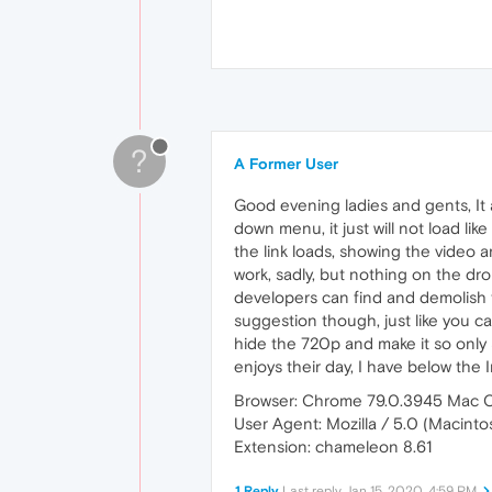
?
A Former User
Good evening ladies and gents, It 
down menu, it just will not load lik
the link loads, showing the video 
work, sadly, but nothing on the drop
developers can find and demolish t
suggestion though, just like you c
hide the 720p and make it so only 3
enjoys their day, I have below the 
Browser: Chrome 79.0.3945 Mac 
User Agent: Mozilla / 5.0 (Macint
Extension: chameleon 8.61
1 Reply
Last reply
Jan 15, 2020, 4:59 PM