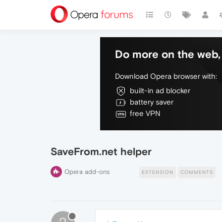
Do more on the web, 
Download Opera browser with:
built-in ad blocker
battery saver
free VPN
SaveFrom.net helper
Opera add-ons
EXTENSION
COMMENTS