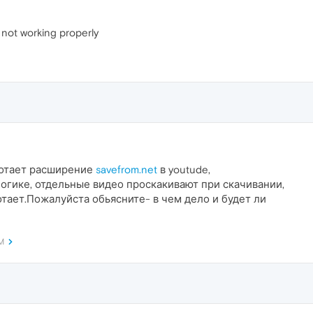
p not working properly
ботает расширение
savefrom.net
в youtude,
огике, отдельные видео проскакивают при скачивании,
тает.Пожалуйста обьясните- в чем дело и будет ли
AM