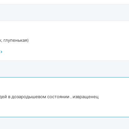
ж, глупенькая)
юдей в дозародышевом состоянии , извращенец