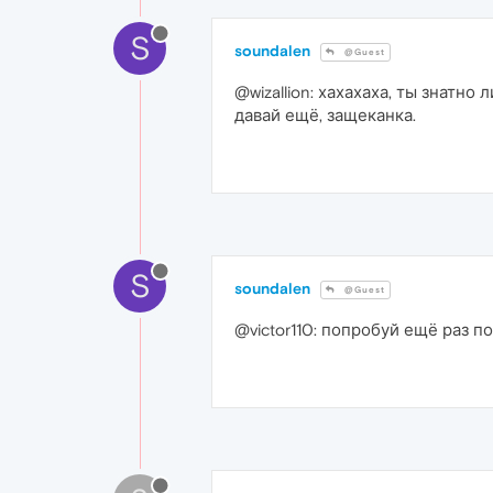
S
soundalen
@Guest
@wizallion: хахахаха, ты знатно 
давай ещё, защеканка.
S
soundalen
@Guest
@victor110: попробуй ещё раз п