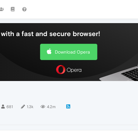
with a fast and secure browser!
Download Opera
681
1.3k
4.2m