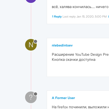
всё, халява кончилась..... ничего 
1 Reply
Last reply
Jan 15, 2020, 5:00 PM
N
nlebedintsev
Расширение YouTube Design Prese
Кнопка скачки доступна
?
A Former User
На firefox починили, выложили 