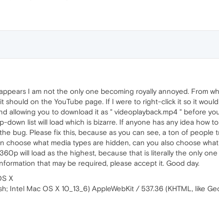
appears I am not the only one becoming royally annoyed. From what
e it should on the YouTube page. If I were to right-click it so it wou
and allowing you to download it as " videoplayback.mp4 " before 
-down list will load which is bizarre. If anyone has any idea how to fi
he bug. Please fix this, because as you can see, a ton of people t
an choose what media types are hidden, can you also choose what vi
60p will load as the highest, because that is literally the only o
Information that may be required, please accept it. Good day.
OS X
osh; Intel Mac OS X 10_13_6) AppleWebKit / 537.36 (KHTML, like Ge