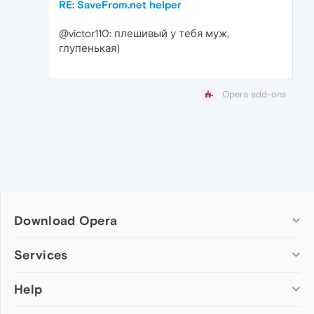
RE: SaveFrom.net helper
@victor110: плешивый у тебя муж,
глупенькая)
Opera add-ons
Download Opera
Computer browsers
Services
Opera for Windows
Help
Add-ons
Opera for Mac
Opera account
Opera for Linux