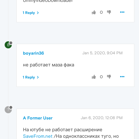
UmmyVideoDownloader
0
1 Reply
B
boyarin36
Jan 5, 2020, 9:04 PM
не работает маза фака
0
1 Reply
?
A Former User
Jan 6, 2020, 12:08 PM
На ютубе не работает расширение
SaveFrom.net
/На одноклассниках туго, но