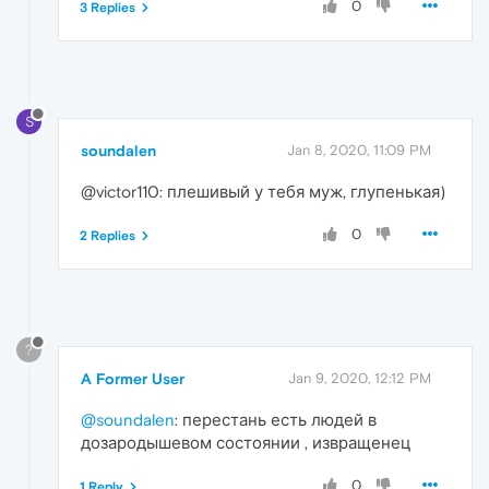
0
3 Replies
S
soundalen
Jan 8, 2020, 11:09 PM
@victor110: плешивый у тебя муж, глупенькая)
0
2 Replies
?
A Former User
Jan 9, 2020, 12:12 PM
@soundalen
: перестань есть людей в
дозародышевом состоянии , извращенец
0
1 Reply