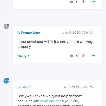
0
?
A Former User
Jan 11, 2020, 7:39 AM
hope developer will fix it soon, yup not working
properly
0
1 Reply
G
golstrom
Jan 11, 2020, 2:38 PM
Вот уже несколько дней не работает
расширение
savefrom.net
в youtude,
причем не поддается никакой логике,