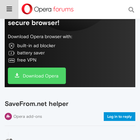
Do more on the web, with a fast and
secure browser!
Download Opera browser with:
built-in ad blocker
battery saver
free VPN
Download Opera
SaveFrom.net helper
Opera add-ons
Log in to reply